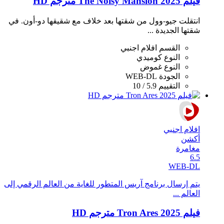
فيلم The Noisy Mansion 2025 مترجم HD
انتقلت جيو-وول من شقتها بعد خلاف مع شقيقها دو-أون. في
شقتها الجديدة ...
القسم
افلام اجنبي
النوع
كوميدي
النوع
غموض
الجودة
WEB-DL
التقييم
5.9 / 10
افلام اجنبي
أكشن
مغامرة
6.5
WEB-DL
يتم إرسال برنامج آريس المتطور للغاية من العالم الرقمي إلى
العالم ...
فيلم Tron Ares 2025 مترجم HD