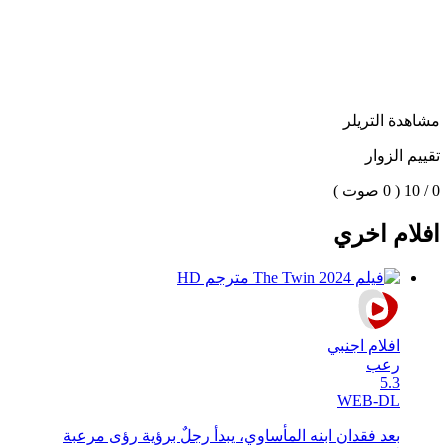
مشاهدة التريلر
تقييم الزوار
0 / 10
( 0 صوت )
افلام اخري
افلام اجنبي
رعب
5.3
WEB-DL
بعد فقدان ابنه المأساوي، يبدأ رجلٌ برؤية رؤى مرعبة