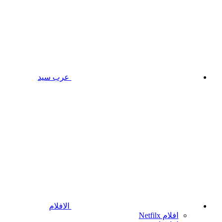
عرب سيد
الافلام
افلام Netfilx