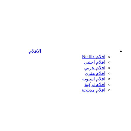
الافلام
افلام Netfilx
افلام اجنبي
افلام عربي
افلام هندى
افلام اسيوية
افلام تركية
افلام مدبلجة