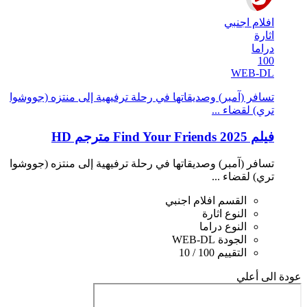
افلام اجنبي
اثارة
دراما
100
WEB-DL
تسافر (آمبر) وصديقاتها في رحلة ترفيهية إلى منتزه (جووشوا
تري) لقضاء ...
فيلم Find Your Friends 2025 مترجم HD
تسافر (آمبر) وصديقاتها في رحلة ترفيهية إلى منتزه (جووشوا
تري) لقضاء ...
القسم
افلام اجنبي
النوع
اثارة
النوع
دراما
الجودة
WEB-DL
التقييم
100 / 10
عودة الى أعلي