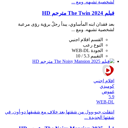
لشخصية تشبهه. ومع ...
فيلم The Twin 2024 مترجم HD
بعد فقدان ابنه المأساوي، يبدأ رجلٌ برؤية رؤى مرعبة
لشخصية تشبهه. ومع ...
القسم
افلام اجنبي
النوع
رعب
الجودة
WEB-DL
التقييم
5.3 / 10
افلام اجنبي
كوميدي
غموض
5.9
WEB-DL
انتقلت جيو-وول من شقتها بعد خلاف مع شقيقها دو-أون. في
شقتها الجديدة ...