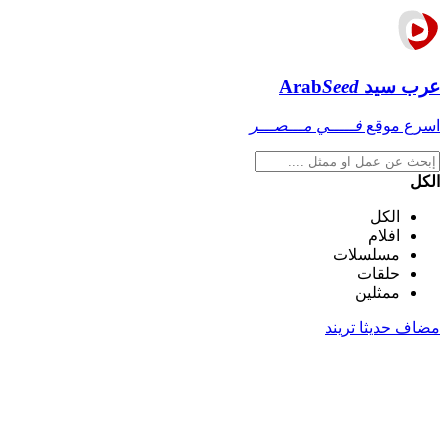
عرب سيد
Seed
Arab
اسرع موقع
فـــــي مـــصـــر
الكل
الكل
افلام
مسلسلات
حلقات
ممثلين
مضاف حديثا
تريند