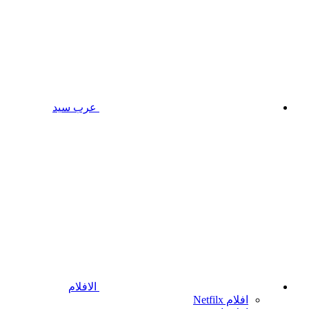
عرب سيد
الافلام
افلام Netfilx