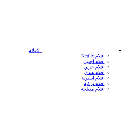
الافلام
افلام Netfilx
افلام اجنبي
افلام عربي
افلام هندى
افلام اسيوية
افلام تركية
افلام مدبلجة