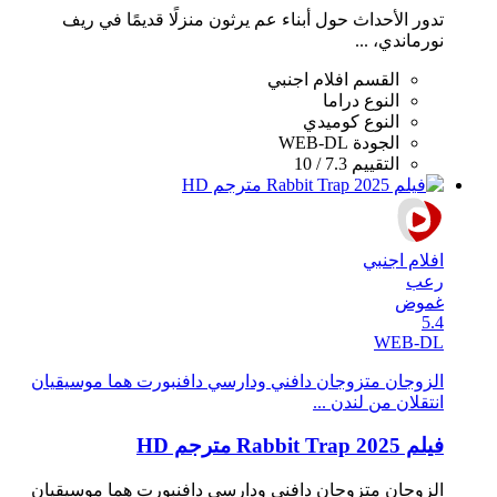
تدور الأحداث حول أبناء عم يرثون منزلًا قديمًا في ريف
نورماندي، ...
القسم
افلام اجنبي
النوع
دراما
النوع
كوميدي
الجودة
WEB-DL
التقييم
7.3 / 10
افلام اجنبي
رعب
غموض
5.4
WEB-DL
الزوجان متزوجان دافني ودارسي دافنبورت هما موسيقيان
انتقلان من لندن ...
فيلم Rabbit Trap 2025 مترجم HD
الزوجان متزوجان دافني ودارسي دافنبورت هما موسيقيان