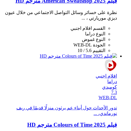
فيلم American Sweatshop 2025 مترجم HD
نظرة على خسائر وسائل التواصل الاجتماعي من خلال عيون
ديزي موريارتي ، ...
القسم
افلام اجنبي
النوع
دراما
النوع
غموض
الجودة
WEB-DL
التقييم
5.6 / 10
افلام اجنبي
دراما
كوميدي
7.3
WEB-DL
تدور الأحداث حول أبناء عم يرثون منزلًا قديمًا في ريف
نورماندي، ...
فيلم Colours of Time 2025 مترجم HD