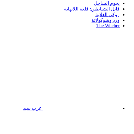
نجوم الساحل
قاتل الشياطين: قلعة اللانهاية
روكي الغلابة
ورد وشوكولاتة
The Witcher
عرب سيد