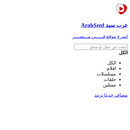
عرب سيد
Seed
Arab
اسرع موقع
فـــــي مـــصـــر
الكل
الكل
افلام
مسلسلات
حلقات
ممثلين
مضاف حديثا
تريند