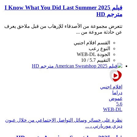
فيلم I Know What You Did Last Summer 2025
مترجم HD
تتعرض مجموعة من الأصدقاء للإرهاب من قبل ملاحق يعرف
عن حادثة مروعة من ...
القسم
افلام اجنبي
النوع
رعب
الجودة
WEB-DL
التقييم
5.7 / 10
افلام اجنبي
دراما
غموض
5.6
WEB-DL
نظرة على خسائر وسائل التواصل الاجتماعي من خلال عيون
ديزي موريارتي ، ...