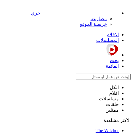
اخري
مصارعه
خريطة الموقع
الافلام
المسلسلات
بحث
القائمة
الكل
افلام
مسلسلات
حلقات
ممثلين
الاكثر مشاهدة
The Witcher