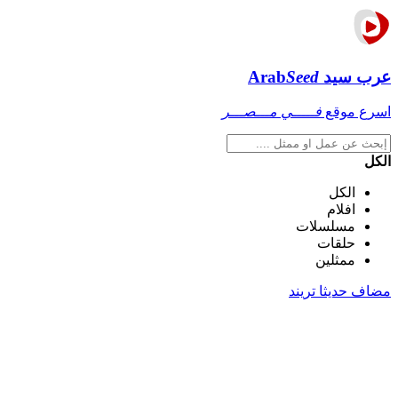
عرب سيد
Seed
Arab
اسرع موقع
فـــــي مـــصـــر
الكل
الكل
افلام
مسلسلات
حلقات
ممثلين
مضاف حديثا
تريند