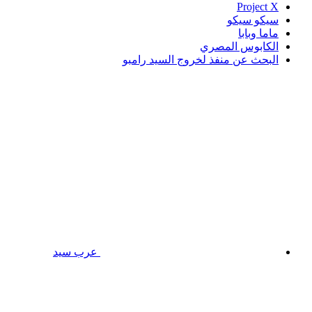
Project X
سيكو سيكو
ماما وبابا
الكابوس المصري
البحث عن منفذ لخروج السيد رامبو
عرب سيد