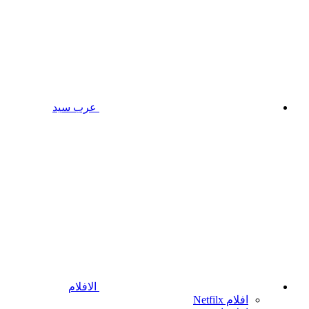
عرب سيد
الافلام
افلام Netfilx