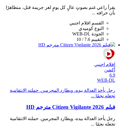
يقرأ راعي غنم بصوتٍ عالٍ كل يومٍ لغز جريمة قتل، متظاهرًا
بأن خرافه ...
القسم
افلام اجنبي
النوع
كوميدي
الجودة
WEB-DL
التقييم
7.6 / 10
افلام اجنبي
أكشن
6.9
WEB-DL
رجل يأخذ العدالة بيده، ويطارد المجرمين. حملته الانتقامية
تجعله نجمًا ...
فيلم Citizen Vigilante 2026 مترجم HD
رجل يأخذ العدالة بيده، ويطارد المجرمين. حملته الانتقامية
تجعله نجمًا ...