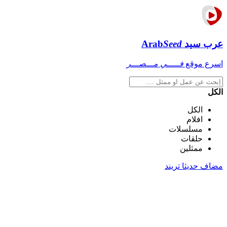
عرب سيد
Seed
Arab
اسرع موقع
فـــــي مـــصـــر
الكل
الكل
افلام
مسلسلات
حلقات
ممثلين
مضاف حديثا
تريند