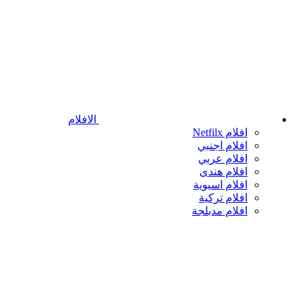
الافلام
افلام Netfilx
افلام اجنبي
افلام عربي
افلام هندى
افلام اسيوية
افلام تركية
افلام مدبلجة