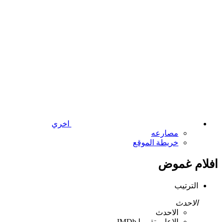
اخري
مصارعه
خريطة الموقع
افلام غموض
الترتيب
الاحدث
الاحدث
الاعلي تقييما IMDb