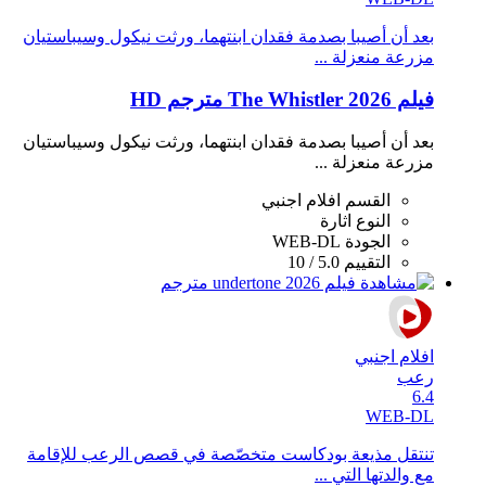
بعد أن أصيبا بصدمة فقدان ابنتهما، ورثت نيكول وسيباستيان
مزرعة منعزلة ...
فيلم The Whistler 2026 مترجم HD
بعد أن أصيبا بصدمة فقدان ابنتهما، ورثت نيكول وسيباستيان
مزرعة منعزلة ...
القسم
افلام اجنبي
النوع
اثارة
الجودة
WEB-DL
التقييم
5.0 / 10
افلام اجنبي
رعب
6.4
WEB-DL
تنتقل مذيعة بودكاست متخصّصة في قصص الرعب للإقامة
مع والدتها التي ...