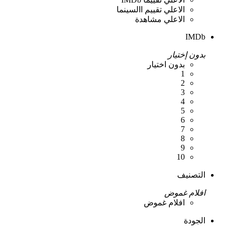
الاعلي تقييم االسينما
الاعلي مشاهدة
IMDb
بدون إختيار
بدون اختيار
1
2
3
4
5
6
7
8
9
10
التصنيف
افلام غموض
افلام غموض
الجودة