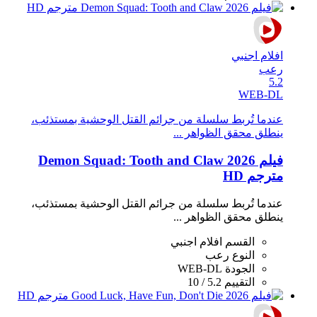
افلام اجنبي
رعب
5.2
WEB-DL
عندما تُربط سلسلة من جرائم القتل الوحشية بمستذئب،
ينطلق محقق الظواهر ...
فيلم Demon Squad: Tooth and Claw 2026
مترجم HD
عندما تُربط سلسلة من جرائم القتل الوحشية بمستذئب،
ينطلق محقق الظواهر ...
القسم
افلام اجنبي
النوع
رعب
الجودة
WEB-DL
التقييم
5.2 / 10