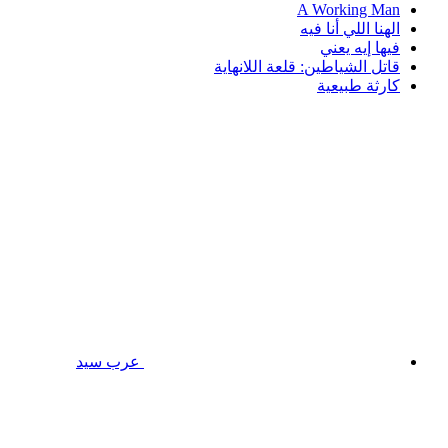
A Working Man
الهنا اللي أنا فيه
فيها إيه يعني
قاتل الشياطين: قلعة اللانهاية
كارثة طبيعية
عرب سيد