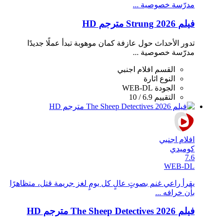
مدرّسة خصوصية ...
فيلم Strung 2026 مترجم HD
تدور الأحداث حول عازفة كمان موهوبة تبدأ عملًا جديدًا
مدرّسة خصوصية ...
القسم
افلام اجنبي
النوع
اثارة
الجودة
WEB-DL
التقييم
6.9 / 10
افلام اجنبي
كوميدي
7.6
WEB-DL
يقرأ راعي غنم بصوتٍ عالٍ كل يومٍ لغز جريمة قتل، متظاهرًا
بأن خرافه ...
فيلم The Sheep Detectives 2026 مترجم HD