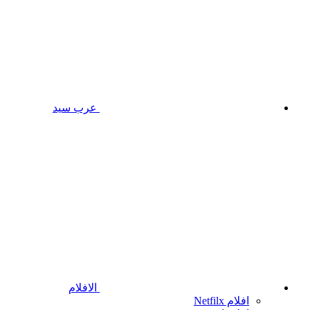
عرب سيد
الافلام
افلام Netfilx