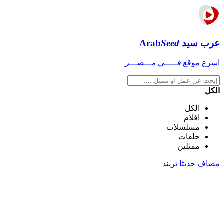
عرب سيد
Seed
Arab
اسرع موقع
فـــــي مـــصـــر
الكل
الكل
افلام
مسلسلات
حلقات
ممثلين
مضاف حديثا
تريند