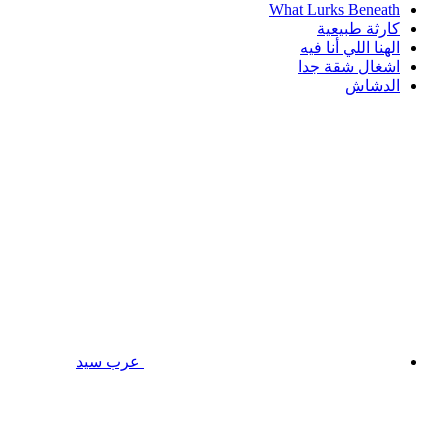
What Lurks Beneath
كارثة طبيعية
الهنا اللي أنا فيه
اشغال شقة جدا
الدشاش
عرب سيد