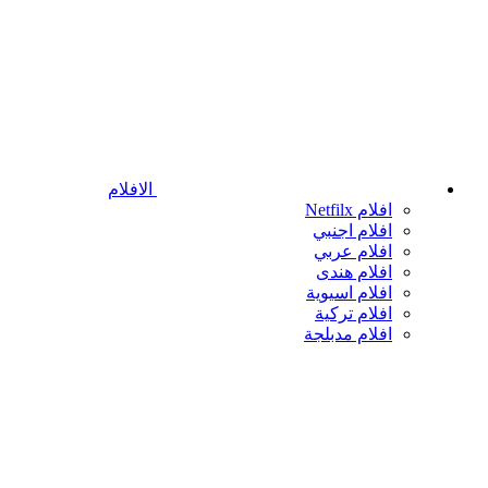
الافلام
افلام Netfilx
افلام اجنبي
افلام عربي
افلام هندى
افلام اسيوية
افلام تركية
افلام مدبلجة