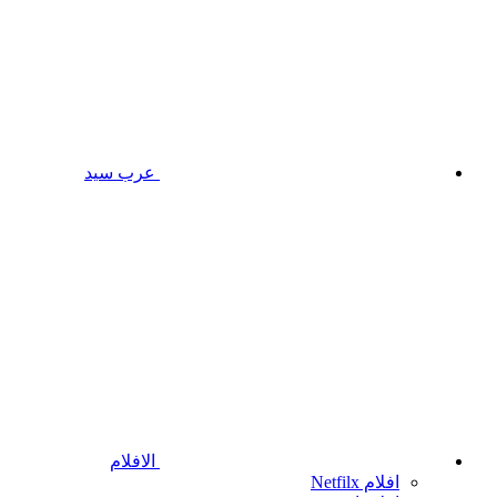
عرب سيد
الافلام
افلام Netfilx