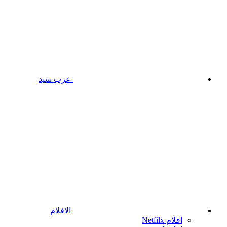
عرب سيد
الافلام
افلام Netfilx