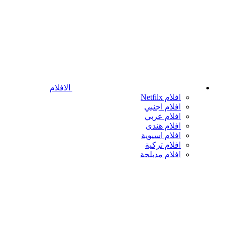
الافلام
افلام Netfilx
افلام اجنبي
افلام عربي
افلام هندى
افلام اسيوية
افلام تركية
افلام مدبلجة