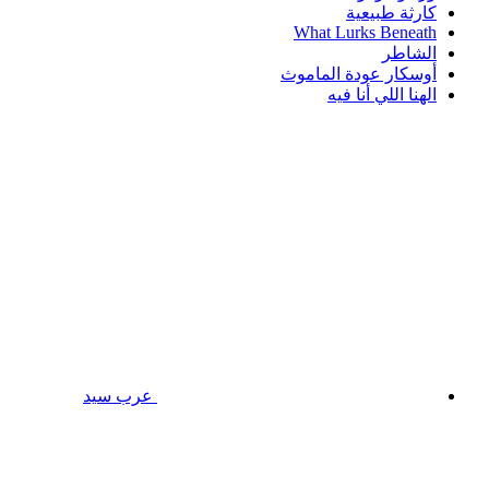
كارثة طبيعية
What Lurks Beneath
الشاطر
أوسكار عودة الماموث
الهنا اللي أنا فيه
عرب سيد