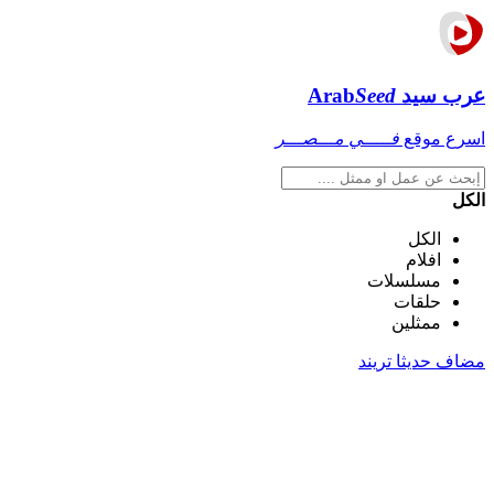
عرب سيد
Seed
Arab
اسرع موقع
فـــــي مـــصـــر
الكل
الكل
افلام
مسلسلات
حلقات
ممثلين
مضاف حديثا
تريند