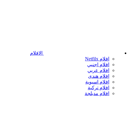
الافلام
افلام Netfilx
افلام اجنبي
افلام عربي
افلام هندى
افلام اسيوية
افلام تركية
افلام مدبلجة