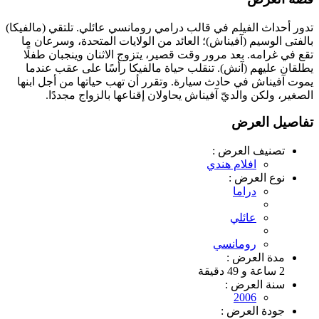
تدور أحداث الفيلم في قالب درامي رومانسي عائلي. تلتقي (مالفيكا)
بالفتى الوسيم (آفيناش)؛ العائد من الولايات المتحدة، وسرعان ما
تقع في غرامه. بعد مرور وقت قصير، يتزوج الاثنان وينجبان طفلًا
يطلقان عليهم (آنش). تنقلب حياة مالفيكا رأسًا على عقب عندما
يموت آفيناش في حادث سيارة. وتقرر أن تهب حياتها من أجل ابنها
الصغير، ولكن والديّ آفيناش يحاولان إقناعها بالزواج مجددًا.
تفاصيل العرض
تصنيف العرض :
افلام هندي
نوع العرض :
دراما
عائلي
رومانسي
مدة العرض :
2 ساعة و 49 دقيقة
سنة العرض :
2006
جودة العرض :