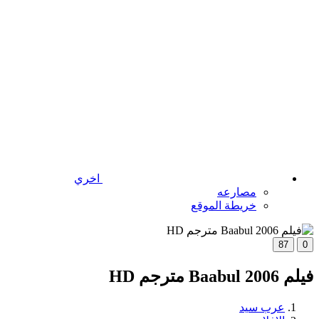
اخري
مصارعه
خريطة الموقع
87
0
فيلم Baabul 2006 مترجم HD
عرب سيد