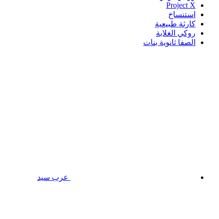
Project X
استنساخ
كارثة طبيعية
روكي الغلابة
الصفا ثانوية بنات
عرب سيد