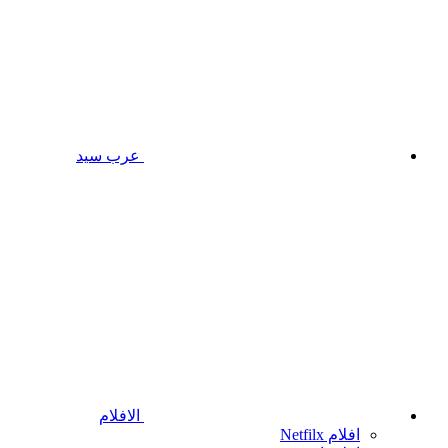
عرب سيد
الافلام
افلام Netfilx