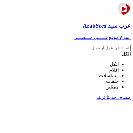
عرب سيد
Seed
Arab
اسرع موقع
فـــــي مـــصـــر
الكل
الكل
افلام
مسلسلات
حلقات
ممثلين
مضاف حديثا
تريند