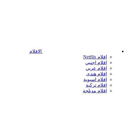
الافلام
افلام Netfilx
افلام اجنبي
افلام عربي
افلام هندى
افلام اسيوية
افلام تركية
افلام مدبلجة