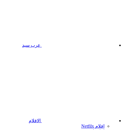
عرب سيد
الافلام
افلام Netfilx