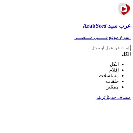
عرب سيد
Seed
Arab
اسرع موقع
فـــــي مـــصـــر
الكل
الكل
افلام
مسلسلات
حلقات
ممثلين
مضاف حديثا
تريند