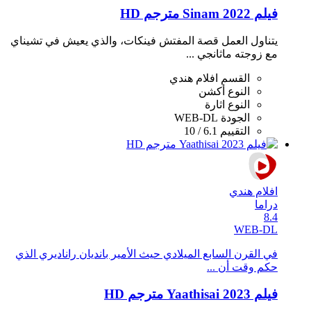
فيلم Sinam 2022 مترجم HD
يتناول العمل قصة المفتش فينكات، والذي يعيش في تشيناي
مع زوجته ماثانجي ...
القسم
افلام هندي
النوع
أكشن
النوع
اثارة
الجودة
WEB-DL
التقييم
6.1 / 10
افلام هندي
دراما
8.4
WEB-DL
في القرن السابع الميلادي حيث الأمير بانديان راناديري الذي
حكم وقت أن ...
فيلم Yaathisai 2023 مترجم HD