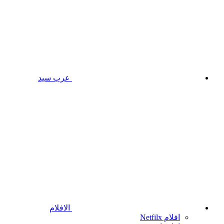
عرب سيد
الافلام
افلام Netfilx