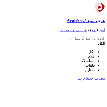
عرب سيد
Seed
Arab
اسرع موقع
فـــــي مـــصـــر
الكل
الكل
افلام
مسلسلات
حلقات
ممثلين
مضاف حديثا
تريند