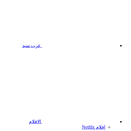
عرب سيد
الافلام
افلام Netfilx