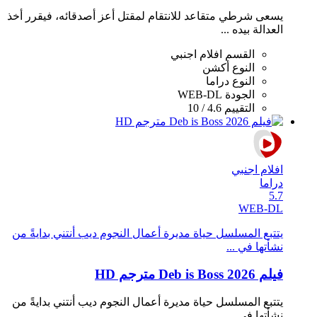
يسعى شرطي متقاعد للانتقام لمقتل أعز أصدقائه، فيقرر أخذ
العدالة بيده ...
القسم
افلام اجنبي
النوع
أكشن
النوع
دراما
الجودة
WEB-DL
التقييم
4.6 / 10
افلام اجنبي
دراما
5.7
WEB-DL
يتتبع المسلسل حياة مديرة أعمال النجوم ديب أنتني بدايةً من
نشأتها في ...
فيلم Deb is Boss 2026 مترجم HD
يتتبع المسلسل حياة مديرة أعمال النجوم ديب أنتني بدايةً من
نشأتها في ...