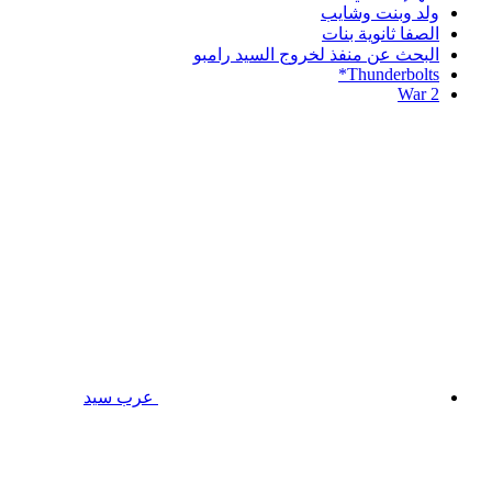
ولد وبنت وشايب
الصفا ثانوية بنات
البحث عن منفذ لخروج السيد رامبو
Thunderbolts*
War 2
عرب سيد