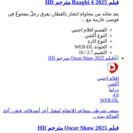
فيلم Baaghi 4 2025 مترجم HD
بعد نجاته من محاولة انتحار بالقطار، يغرق رجلٌ مفجوعٌ في
فوضى عارمة مع ...
القسم
افلام اجنبي
النوع
أكشن
النوع
اثارة
الجودة
WEB-DL
التقييم
2.7 / 10
افلام اجنبي
أكشن
دراما
4.6
WEB-DL
يسعى شرطي متقاعد للانتقام لمقتل أعز أصدقائه، فيقرر أخذ
العدالة بيده ...
فيلم Oscar Shaw 2025 مترجم HD