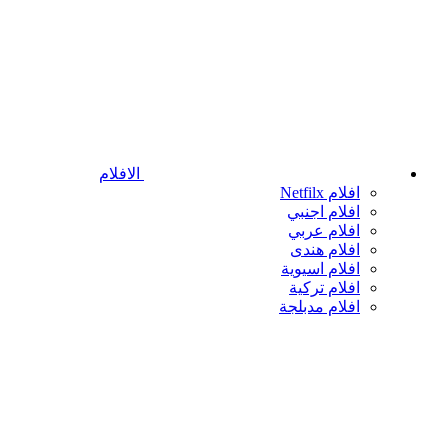
الافلام
افلام Netfilx
افلام اجنبي
افلام عربي
افلام هندى
افلام اسيوية
افلام تركية
افلام مدبلجة