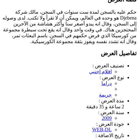
حكم عليه بالسجن لمدة ست سنوات في السجن، مالك شركة
Djebena هو وحده في العالم، ويمكن أن لا تقرأ ولا تكتب. لدى وصوله
إلى السجن، وقال انه يبدو أصغر سنا وأكثر هشاشة من الآخرين
المحتجزين هناك. في وقت واحد وقال انه يقع تحت سيطرة مجموعة
من كورسيكا الذي فرض حكمهم في السجن. باسم البعثات تمر،
وقال انه تشدد نفسه ويفوز بثقة مجموعة الكورسيكية.
تفاصيل العرض
تصنيف العرض :
افلام اجنبي
نوع العرض :
دراما
جريمة
مدة العرض :
2 ساعة و 35 دقيقة
سنة العرض :
2009
جودة العرض :
WEB-DL
تاريخ الاضافة :