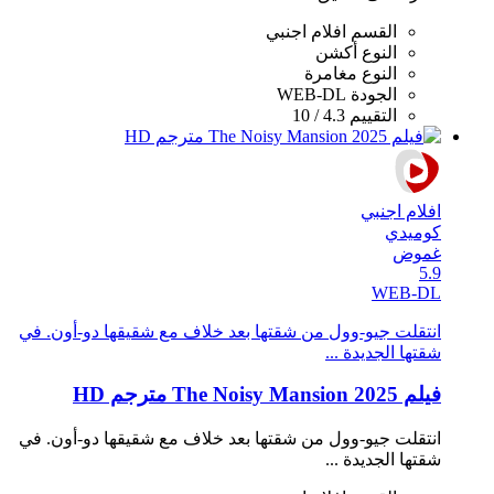
القسم
افلام اجنبي
النوع
أكشن
النوع
مغامرة
الجودة
WEB-DL
التقييم
4.3 / 10
افلام اجنبي
كوميدي
غموض
5.9
WEB-DL
انتقلت جيو-وول من شقتها بعد خلاف مع شقيقها دو-أون. في
شقتها الجديدة ...
فيلم The Noisy Mansion 2025 مترجم HD
انتقلت جيو-وول من شقتها بعد خلاف مع شقيقها دو-أون. في
شقتها الجديدة ...