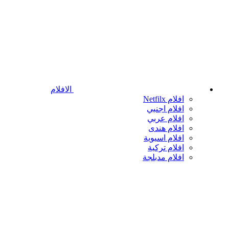
الافلام
افلام Netfilx
افلام اجنبي
افلام عربي
افلام هندى
افلام اسيوية
افلام تركية
افلام مدبلجة