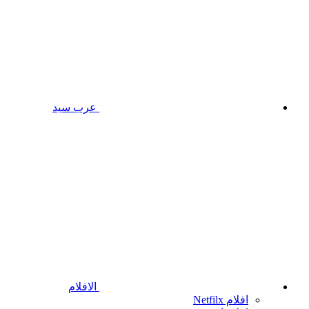
عرب سيد
الافلام
افلام Netfilx