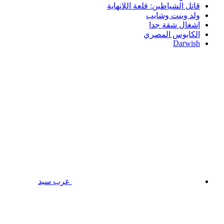
قاتل الشياطين: قلعة اللانهاية
ولد وبنت وشايب
اشغال شقة جدا
الكابوس المصري
Darwish
عرب سيد