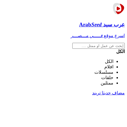
عرب سيد
Seed
Arab
اسرع موقع
فـــــي مـــصـــر
الكل
الكل
افلام
مسلسلات
حلقات
ممثلين
مضاف حديثا
تريند