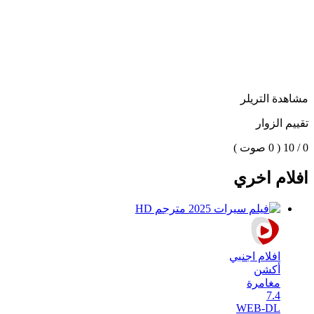
مشاهدة التريلر
تقييم الزوار
0 / 10
( 0 صوت )
افلام اخري
افلام اجنبي
أكشن
مغامرة
7.4
WEB-DL