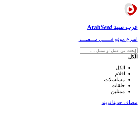
عرب سيد
Seed
Arab
اسرع موقع
فـــــي مـــصـــر
الكل
الكل
افلام
مسلسلات
حلقات
ممثلين
مضاف حديثا
تريند