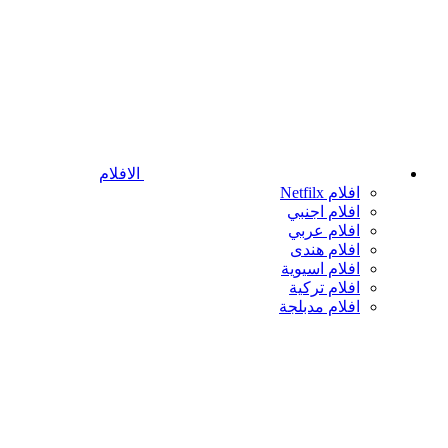
الافلام
افلام Netfilx
افلام اجنبي
افلام عربي
افلام هندى
افلام اسيوية
افلام تركية
افلام مدبلجة