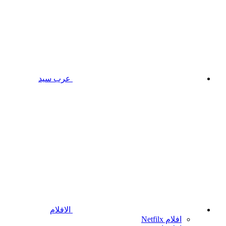
عرب سيد
الافلام
افلام Netfilx