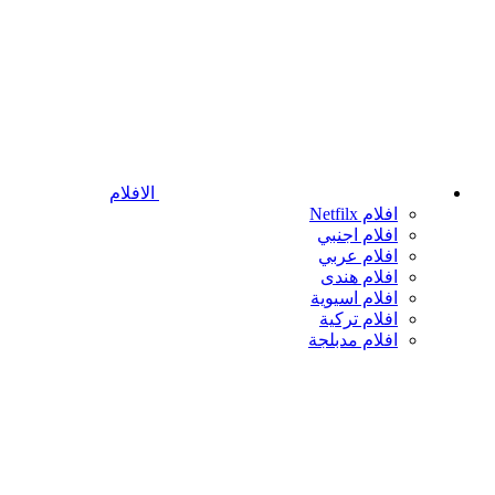
الافلام
افلام Netfilx
افلام اجنبي
افلام عربي
افلام هندى
افلام اسيوية
افلام تركية
افلام مدبلجة