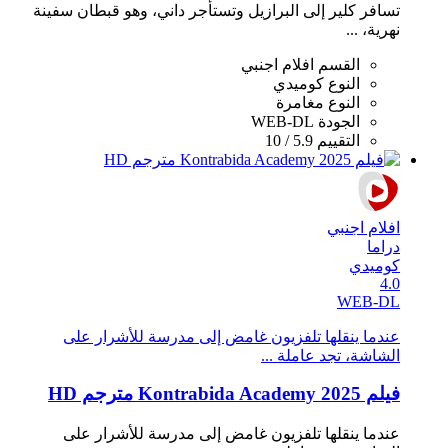
تسافر كلير إلى البرازيل وتستأجر داني، وهو قبطان سفينة
نهرية، ...
القسم
افلام اجنبي
النوع
كوميدي
النوع
مغامرة
الجودة
WEB-DL
التقييم
5.9 / 10
افلام اجنبي
دراما
كوميدي
4.0
WEB-DL
عندما ينقلها تلفزيون غامض إلى مدرسة للأشرار على
الشاشة، تجد عاملة ...
فيلم Kontrabida Academy 2025 مترجم HD
عندما ينقلها تلفزيون غامض إلى مدرسة للأشرار على