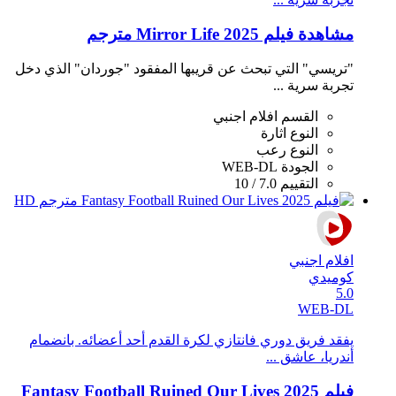
مشاهدة فيلم Mirror Life 2025 مترجم
"تريسي" التي تبحث عن قريبها المفقود "جوردان" الذي دخل
تجربة سرية ...
القسم
افلام اجنبي
النوع
اثارة
النوع
رعب
الجودة
WEB-DL
التقييم
7.0 / 10
افلام اجنبي
كوميدي
5.0
WEB-DL
يفقد فريق دوري فانتازي لكرة القدم أحد أعضائه. بانضمام
أندريا، عاشق ...
فيلم Fantasy Football Ruined Our Lives 2025