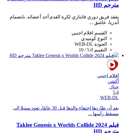
مترجم HD
يفقد فريق دوري فانتازي لكرة القدم أحد أعضائه. بانضمام
أندريا، عاشق ...
القسم
افلام اجنبي
النوع
كوميدي
الجودة
WEB-DL
التقييم
5.0 / 10
افلام اجنبي
أكشن
خيال
5.4
WEB-DL
بعد أن طاردها اختفاء والدها قبل 30 عامًا، تعود ستيلا إلى
مسقط رأسها ...
فيلم Taklee Genesis x Worlds Collide 2024
مترجم HD