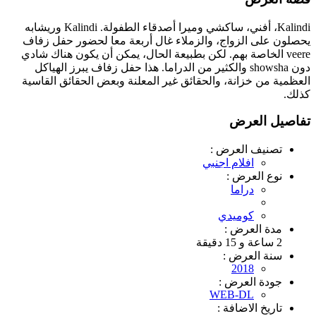
Kalindi، أفني، ساكشي وميرا أصدقاء الطفولة. Kalindi وريشابه
يحصلون على الزواج، والزملاء غال أربعة معا لحضور حفل زفاف
veere الخاصة بهم. لكن بطبيعة الحال، يمكن أن يكون هناك شادي
دون showsha والكثير من الدراما. هذا حفل زفاف يبرز الهياكل
العظمية من خزانة، والحقائق غير المعلنة وبعض الحقائق القاسية
كذلك.
تفاصيل العرض
تصنيف العرض :
افلام اجنبي
نوع العرض :
دراما
كوميدي
مدة العرض :
2 ساعة و 15 دقيقة
سنة العرض :
2018
جودة العرض :
WEB-DL
تاريخ الاضافة :