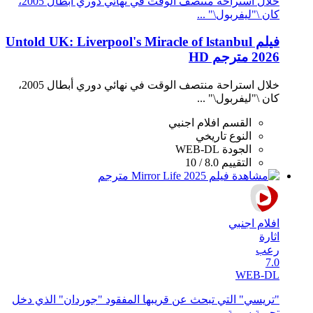
خلال استراحة منتصف الوقت في نهائي دوري أبطال 2005،
كان \"ليفربول\" ...
فيلم Untold UK: Liverpool's​ Miracle​ of​ lstanbul
2026 مترجم HD
خلال استراحة منتصف الوقت في نهائي دوري أبطال 2005،
كان \"ليفربول\" ...
القسم
افلام اجنبي
النوع
تاريخي
الجودة
WEB-DL
التقييم
8.0 / 10
افلام اجنبي
اثارة
رعب
7.0
WEB-DL
"تريسي" التي تبحث عن قريبها المفقود "جوردان" الذي دخل
تجربة سرية ...