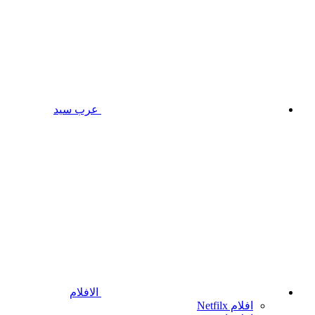
عرب سيد
الافلام
افلام Netfilx