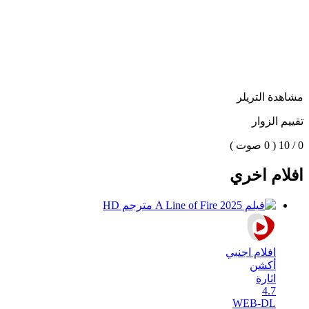
مشاهدة التريلر
تقييم الزوار
0 / 10
( 0 صوت )
افلام اخري
افلام اجنبي
أكشن
اثارة
4.7
WEB-DL