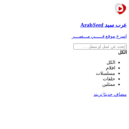
عرب سيد
Seed
Arab
اسرع موقع
فـــــي مـــصـــر
الكل
الكل
افلام
مسلسلات
حلقات
ممثلين
مضاف حديثا
تريند