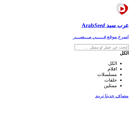
عرب سيد
Seed
Arab
اسرع موقع
فـــــي مـــصـــر
الكل
الكل
افلام
مسلسلات
حلقات
ممثلين
مضاف حديثا
تريند