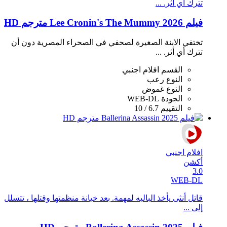
تترك أي أثر. ...
فيلم Lee Cronin's The Mummy 2026 مترجم HD
تختفي الابنة الصغيرة لصحفي في الصحراء المصرية دون أن
تترك أي أثر. ...
القسم
افلام اجنبي
النوع
رعب
النوع
غموض
الجودة
WEB-DL
التقييم
6.7 / 10
افلام اجنبي
أكشن
3.0
WEB-DL
قاتل أنثى يأخذ الباليه لمهمة. بعد خيانة منظمتها وقتلها ، تتسلل
إلى ...