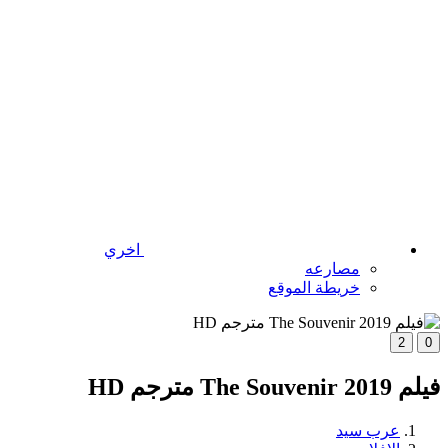
اخري
مصارعه
خريطة الموقع
2
0
فيلم The Souvenir 2019 مترجم HD
عرب سيد