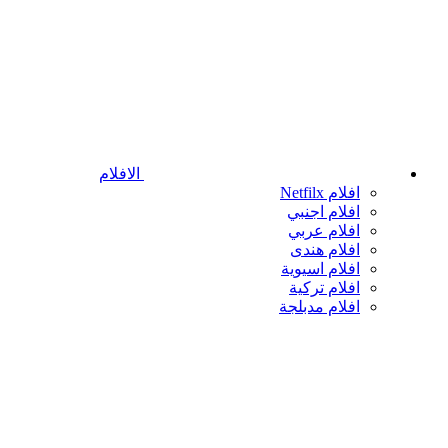
الافلام
افلام Netfilx
افلام اجنبي
افلام عربي
افلام هندى
افلام اسيوية
افلام تركية
افلام مدبلجة