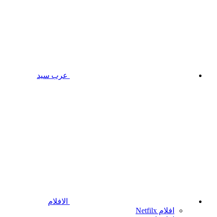
عرب سيد
الافلام
افلام Netfilx