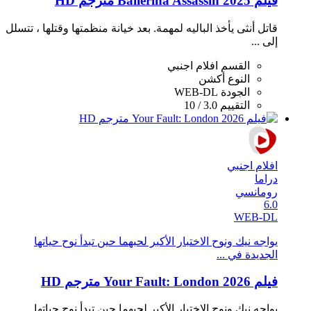
فيلم Ballerina Assassin 2025 مترجم HD
قاتل أنثى يأخذ الباليه لمهمة. بعد خيانة منظمتها وقتلها ، تتسلل
إلى ...
القسم
افلام اجنبي
النوع
أكشن
الجودة
WEB-DL
التقييم
3.0 / 10
افلام اجنبي
دراما
رومانسي
6.0
WEB-DL
يواجه نيك ونوح الاختبار الأكبر لحبهما حين تبدأ نوح حياتها
الجديدة في ...
فيلم Your Fault: London 2026 مترجم HD
يواجه نيك ونوح الاختبار الأكبر لحبهما حين تبدأ نوح حياتها