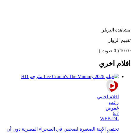
مشاهدة التريلر
تقييم الزوار
0 / 10
( 0 صوت )
افلام اخري
افلام اجنبي
رعب
غموض
6.7
WEB-DL
تختفي الابنة الصغيرة لصحفي في الصحراء المصرية دون أن