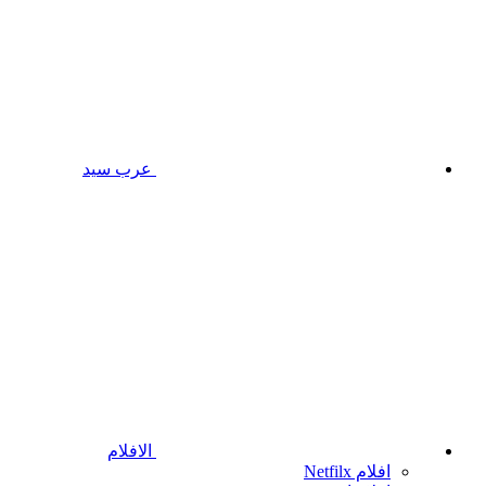
عرب سيد
الافلام
افلام Netfilx