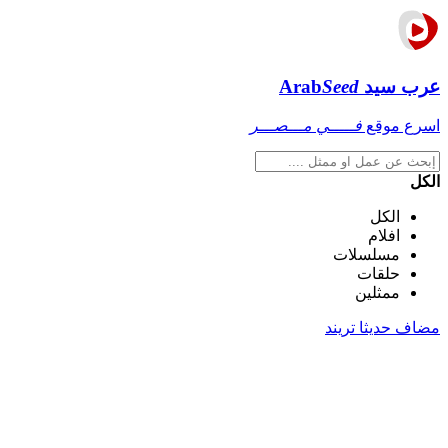
عرب سيد
Seed
Arab
اسرع موقع
فـــــي مـــصـــر
الكل
الكل
افلام
مسلسلات
حلقات
ممثلين
مضاف حديثا
تريند