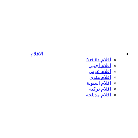
الافلام
افلام Netfilx
افلام اجنبي
افلام عربي
افلام هندى
افلام اسيوية
افلام تركية
افلام مدبلجة