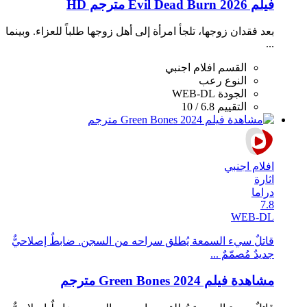
فيلم Evil Dead Burn 2026 مترجم HD
بعد فقدان زوجها، تلجأ امرأة إلى أهل زوجها طلباً للعزاء. وبينما
...
القسم
افلام اجنبي
النوع
رعب
الجودة
WEB-DL
التقييم
6.8 / 10
افلام اجنبي
اثارة
دراما
7.8
WEB-DL
قاتلٌ سيء السمعة يُطلق سراحه من السجن. ضابطٌ إصلاحيٌّ
جديدٌ مُصمّمٌ ...
مشاهدة فيلم Green Bones 2024 مترجم