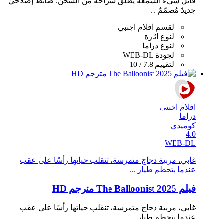
قاتلٌ سيء السمعة يُطلق سراحه من السجن. ضابطٌ إصلاحيٌّ
جديدٌ مُصمّمٌ ...
القسم
افلام اجنبي
النوع
اثارة
النوع
دراما
الجودة
WEB-DL
التقييم
7.8 / 10
افلام اجنبي
دراما
كوميدي
4.0
WEB-DL
غابي، مربية دجاج متمرسة، تنقلب حياتها رأسًا على عقب
عندما يتحطم طيار ...
فيلم The Balloonist 2025 مترجم HD
غابي، مربية دجاج متمرسة، تنقلب حياتها رأسًا على عقب
عندما يتحطم طيار ...