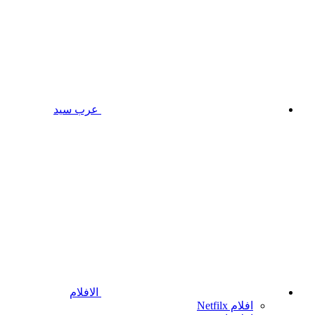
عرب سيد
الافلام
افلام Netfilx