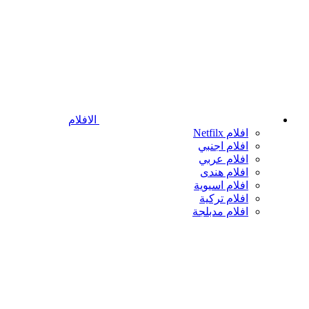
الافلام
افلام Netfilx
افلام اجنبي
افلام عربي
افلام هندى
افلام اسيوية
افلام تركية
افلام مدبلجة