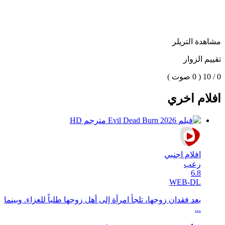
مشاهدة التريلر
تقييم الزوار
0 / 10
( 0 صوت )
افلام اخري
افلام اجنبي
رعب
6.8
WEB-DL
بعد فقدان زوجها، تلجأ امرأة إلى أهل زوجها طلباً للعزاء. وبينما
...