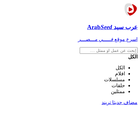
عرب سيد
Seed
Arab
اسرع موقع
فـــــي مـــصـــر
الكل
الكل
افلام
مسلسلات
حلقات
ممثلين
مضاف حديثا
تريند