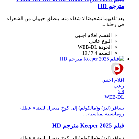
مترجم HD
بعد تلقيهما تشخيصًا لا شفاء منه، ينطلق حبيبان من الشعراء
في رحلة ...
القسم
افلام اجنبي
النوع
عائلي
الجودة
WEB-DL
التقييم
7.4 / 10
افلام اجنبي
رعب
5.8
WEB-DL
تسافر (ليز) و(مالكولم) إلى كوخٍ منعزل لقضاء عطلة
رومانسية بمناسبة ...
فيلم Keeper 2025 مترجم HD
تسافر (ليز) و(مالكولم) إلى كوخٍ منعزل لقضاء عطلة