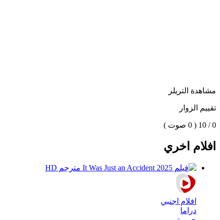
مشاهدة التريلر
تقييم الزوار
0 / 10
( 0 صوت )
افلام اخري
افلام اجنبي
دراما
جريمة