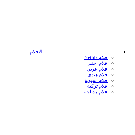
الافلام
افلام Netfilx
افلام اجنبي
افلام عربي
افلام هندى
افلام اسيوية
افلام تركية
افلام مدبلجة