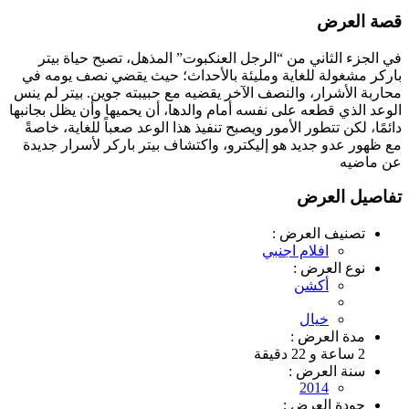
قصة العرض
في الجزء الثاني من “الرجل العنكبوت” المذهل، تصبح حياة بيتر
باركر مشغولة للغاية ومليئة بالأحداث؛ حيث يقضي نصف يومه في
محاربة الأشرار، والنصف الآخر يقضيه مع حبيبته جوين. بيتر لم ينس
الوعد الذي قطعه على نفسه أمام والدها، أن يحميها وأن يظل بجانبها
دائمًا، لكن تتطور الأمور ويصبح تنفيذ هذا الوعد صعباً للغاية، خاصةً
مع ظهور عدو جديد هو إليكترو، واكتشاف بيتر باركر لأسرار جديدة
عن ماضيه
تفاصيل العرض
تصنيف العرض :
افلام اجنبي
نوع العرض :
أكشن
خيال
مدة العرض :
2 ساعة و 22 دقيقة
سنة العرض :
2014
جودة العرض :