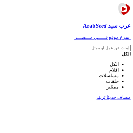
عرب سيد
Seed
Arab
اسرع موقع
فـــــي مـــصـــر
الكل
الكل
افلام
مسلسلات
حلقات
ممثلين
مضاف حديثا
تريند