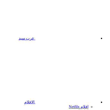
عرب سيد
الافلام
افلام Netfilx