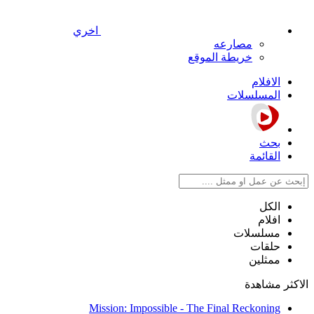
اخري
مصارعه
خريطة الموقع
الافلام
المسلسلات
بحث
القائمة
الكل
افلام
مسلسلات
حلقات
ممثلين
الاكثر مشاهدة
Mission: Impossible - The Final Reckoning