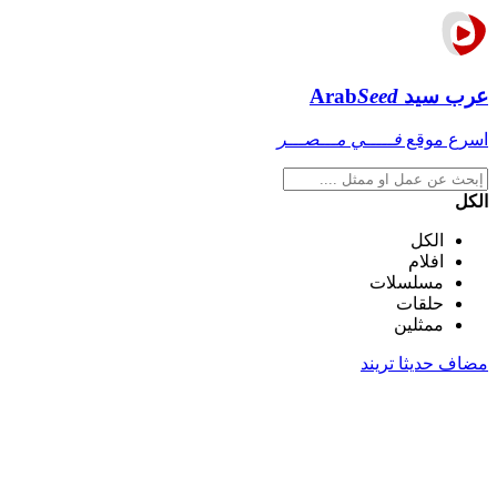
عرب سيد
Seed
Arab
اسرع موقع
فـــــي مـــصـــر
الكل
الكل
افلام
مسلسلات
حلقات
ممثلين
مضاف حديثا
تريند