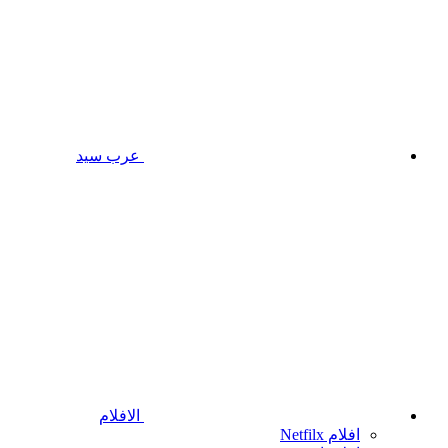
عرب سيد
الافلام
افلام Netfilx