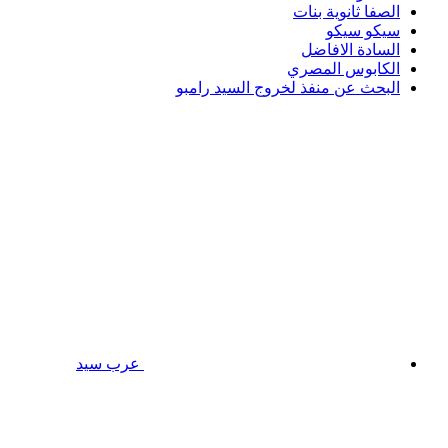
الصفا ثانوية بنات
سيكو سيكو
السادة الافاضل
الكابوس المصري
البحث عن منفذ لخروج السيد رامبو
عرب سيد