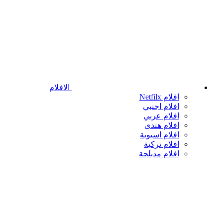
الافلام
افلام Netfilx
افلام اجنبي
افلام عربي
افلام هندى
افلام اسيوية
افلام تركية
افلام مدبلجة