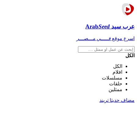
عرب سيد
Seed
Arab
اسرع موقع
فـــــي مـــصـــر
الكل
الكل
افلام
مسلسلات
حلقات
ممثلين
مضاف حديثا
تريند