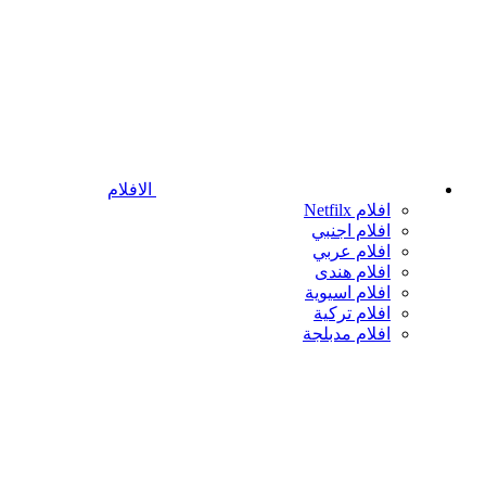
الافلام
افلام Netfilx
افلام اجنبي
افلام عربي
افلام هندى
افلام اسيوية
افلام تركية
افلام مدبلجة