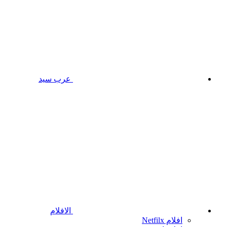
عرب سيد
الافلام
افلام Netfilx