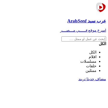
عرب سيد
Seed
Arab
اسرع موقع
فـــــي مـــصـــر
الكل
الكل
افلام
مسلسلات
حلقات
ممثلين
مضاف حديثا
تريند