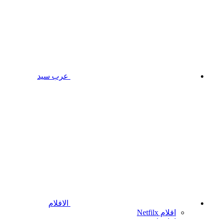
عرب سيد
الافلام
افلام Netfilx