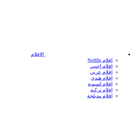
الافلام
افلام Netfilx
افلام اجنبي
افلام عربي
افلام هندى
افلام اسيوية
افلام تركية
افلام مدبلجة