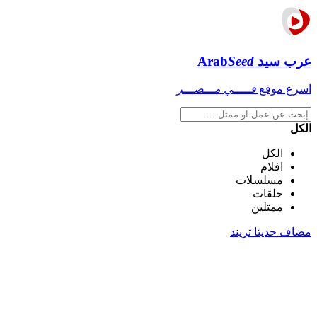
عرب سيد
Seed
Arab
اسرع موقع
فـــــي مـــصـــر
الكل
الكل
افلام
مسلسلات
حلقات
ممثلين
مضاف حديثا
تريند