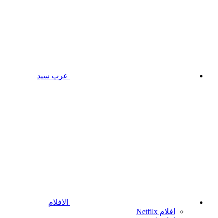
عرب سيد
الافلام
افلام Netfilx