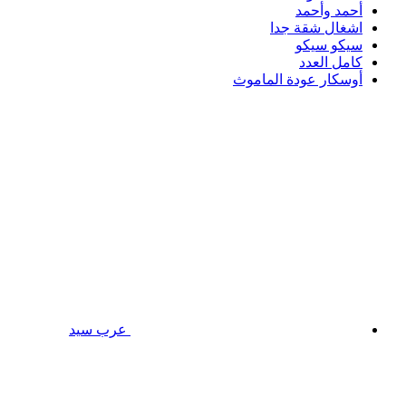
أحمد وأحمد
اشغال شقة جدا
سيكو سيكو
كامل العدد
أوسكار عودة الماموث
عرب سيد