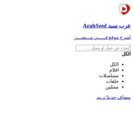
عرب سيد
Seed
Arab
اسرع موقع
فـــــي مـــصـــر
الكل
الكل
افلام
مسلسلات
حلقات
ممثلين
مضاف حديثا
تريند