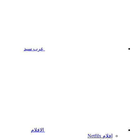
عرب سيد
الافلام
افلام Netfilx