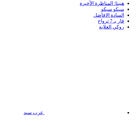
هيبتا: المناظرة الأخيرة
سيكو سيكو
السادة الافاضل
فار بـ 7 ترواح
روكي الغلابة
عرب سيد