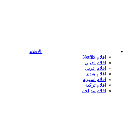
الافلام
افلام Netfilx
افلام اجنبي
افلام عربي
افلام هندى
افلام اسيوية
افلام تركية
افلام مدبلجة