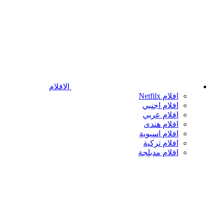
الافلام
افلام Netfilx
افلام اجنبي
افلام عربي
افلام هندى
افلام اسيوية
افلام تركية
افلام مدبلجة