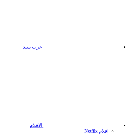
عرب سيد
الافلام
افلام Netfilx