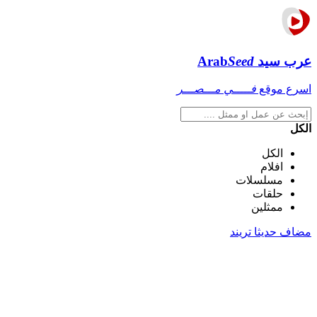
عرب سيد
Seed
Arab
اسرع موقع
فـــــي مـــصـــر
الكل
الكل
افلام
مسلسلات
حلقات
ممثلين
مضاف حديثا
تريند