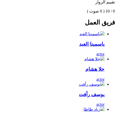
تقييم الزوار
0 / 10
( 0 صوت )
فريق العمل
ياسمينا العبد
actor
جلا هشام
actor
يوسف رأفت
actor