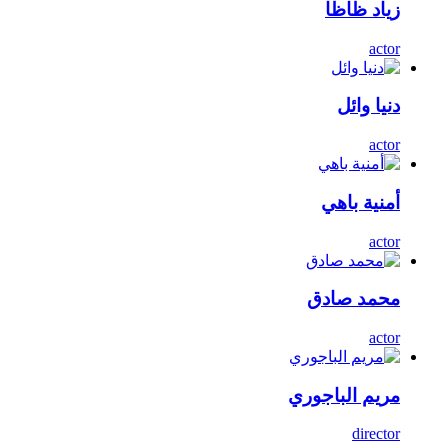
زياد ظاظا
actor
دنيا وائل
actor
أمنية باهي
actor
محمد صادق
actor
مريم الباجوري
director