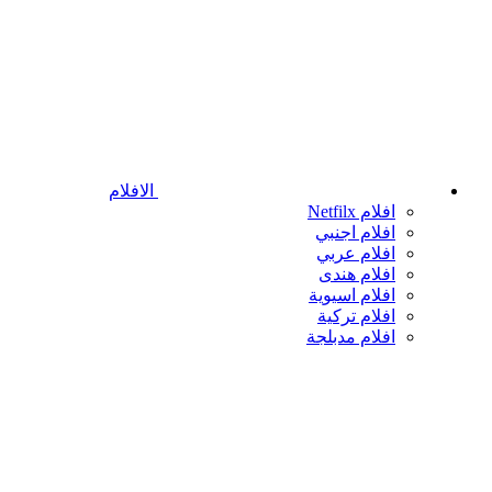
الافلام
افلام Netfilx
افلام اجنبي
افلام عربي
افلام هندى
افلام اسيوية
افلام تركية
افلام مدبلجة