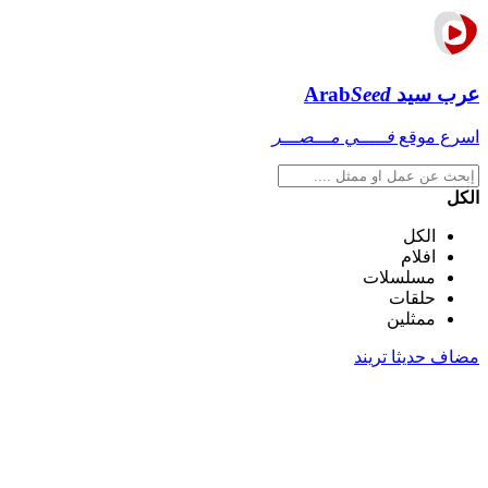
عرب سيد
Seed
Arab
اسرع موقع
فـــــي مـــصـــر
الكل
الكل
افلام
مسلسلات
حلقات
ممثلين
مضاف حديثا
تريند