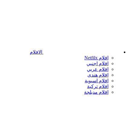
الافلام
افلام Netfilx
افلام اجنبي
افلام عربي
افلام هندى
افلام اسيوية
افلام تركية
افلام مدبلجة