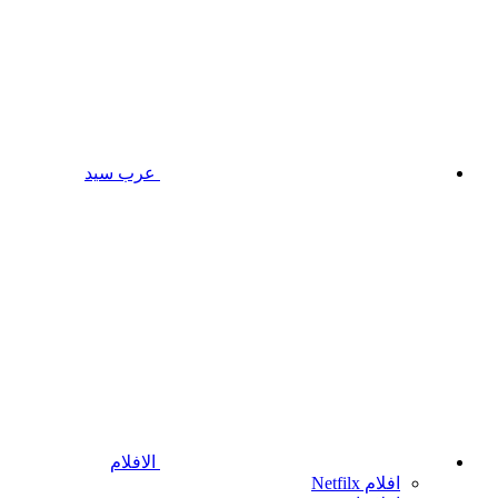
عرب سيد
الافلام
افلام Netfilx