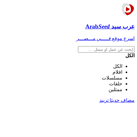
عرب سيد
Seed
Arab
اسرع موقع
فـــــي مـــصـــر
الكل
الكل
افلام
مسلسلات
حلقات
ممثلين
مضاف حديثا
تريند