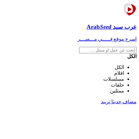
عرب سيد
Seed
Arab
اسرع موقع
فـــــي مـــصـــر
الكل
الكل
افلام
مسلسلات
حلقات
ممثلين
مضاف حديثا
تريند