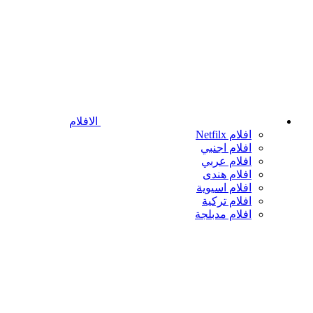
الافلام
افلام Netfilx
افلام اجنبي
افلام عربي
افلام هندى
افلام اسيوية
افلام تركية
افلام مدبلجة