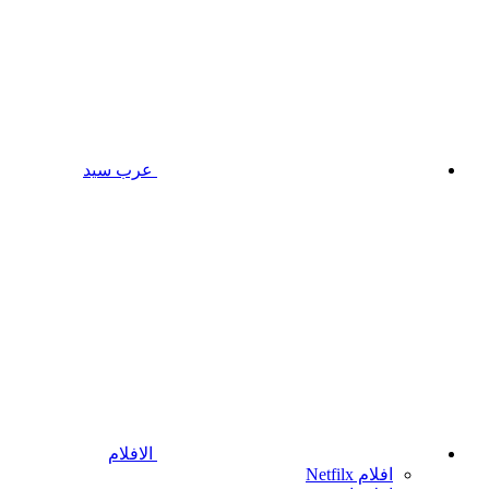
عرب سيد
الافلام
افلام Netfilx