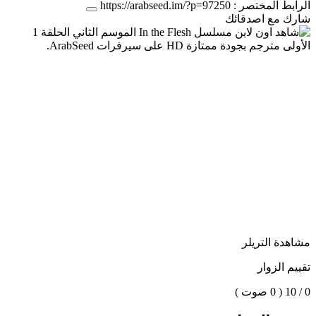
الرابط المختصر :
https://arabseed.im/?p=97250
شارك مع اصدقائك
مشاهدة التريلر
تقييم الزوار
0 / 10
( 0 صوت )