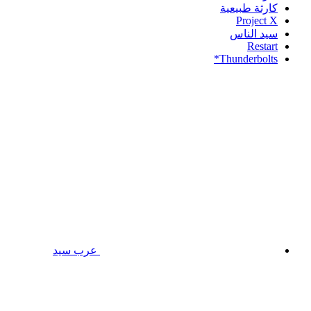
كارثة طبيعية
Project X
سيد الناس
Restart
Thunderbolts*
عرب سيد