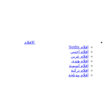
الافلام
افلام Netfilx
افلام اجنبي
افلام عربي
افلام هندى
افلام اسيوية
افلام تركية
افلام مدبلجة