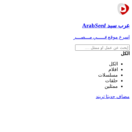
عرب سيد
Seed
Arab
اسرع موقع
فـــــي مـــصـــر
الكل
الكل
افلام
مسلسلات
حلقات
ممثلين
مضاف حديثا
تريند