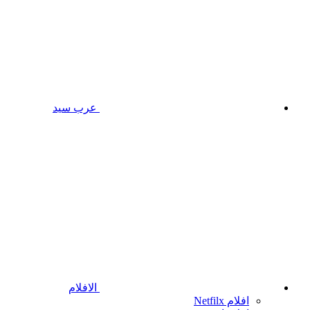
عرب سيد
الافلام
افلام Netfilx