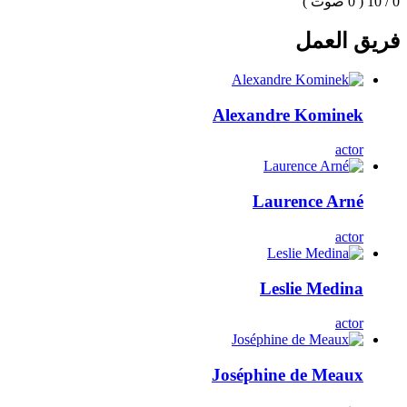
0 / 10
( 0 صوت )
فريق العمل
Alexandre Kominek
actor
Laurence Arné
actor
Leslie Medina
actor
Joséphine de Meaux