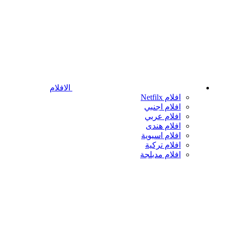
الافلام
افلام Netfilx
افلام اجنبي
افلام عربي
افلام هندى
افلام اسيوية
افلام تركية
افلام مدبلجة