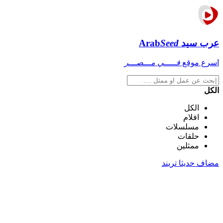
عرب سيد
Seed
Arab
اسرع موقع
فـــــي مـــصـــر
الكل
الكل
افلام
مسلسلات
حلقات
ممثلين
مضاف حديثا
تريند