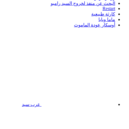
البحث عن منفذ لخروج السيد رامبو
Restart
كارثة طبيعية
ماما وبابا
أوسكار عودة الماموث
عرب سيد