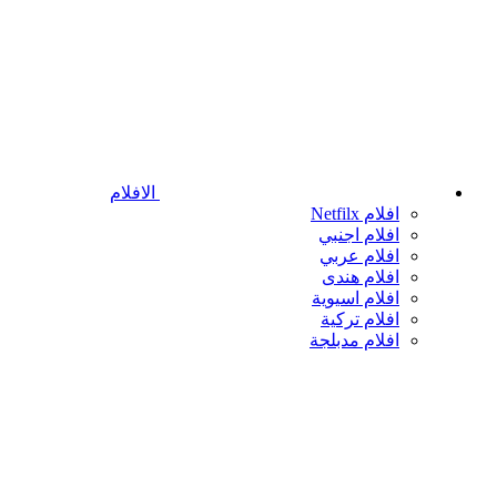
الافلام
افلام Netfilx
افلام اجنبي
افلام عربي
افلام هندى
افلام اسيوية
افلام تركية
افلام مدبلجة