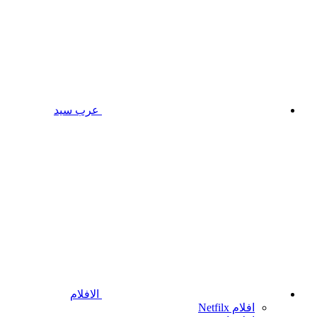
عرب سيد
الافلام
افلام Netfilx