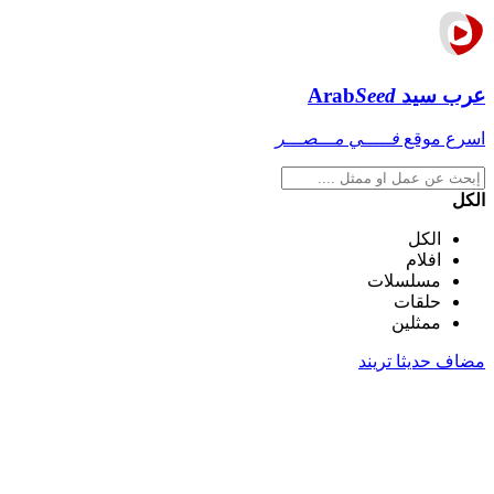
عرب سيد
Seed
Arab
اسرع موقع
فـــــي مـــصـــر
الكل
الكل
افلام
مسلسلات
حلقات
ممثلين
مضاف حديثا
تريند