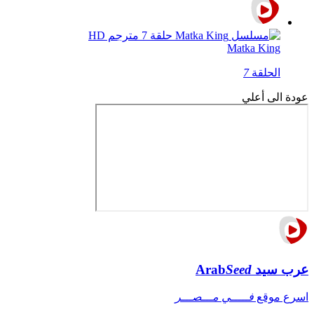
Matka King
الحلقة
7
عودة الى أعلي
عرب سيد
Seed
Arab
اسرع موقع
فـــــي مـــصـــر