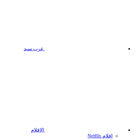
عرب سيد
الافلام
افلام Netfilx