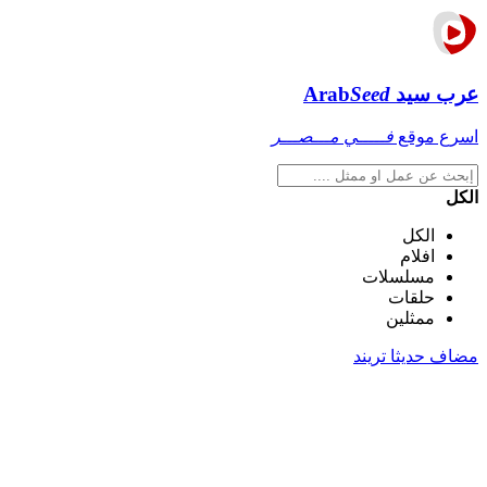
عرب سيد
Seed
Arab
اسرع موقع
فـــــي مـــصـــر
الكل
الكل
افلام
مسلسلات
حلقات
ممثلين
مضاف حديثا
تريند