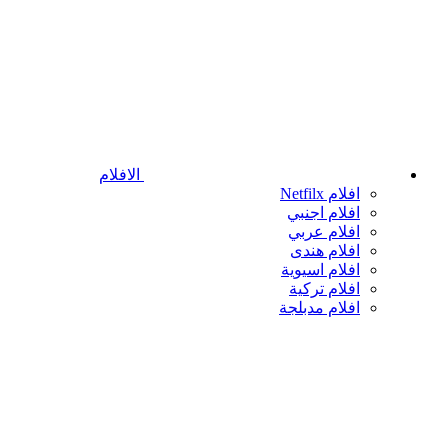
الافلام
افلام Netfilx
افلام اجنبي
افلام عربي
افلام هندى
افلام اسيوية
افلام تركية
افلام مدبلجة