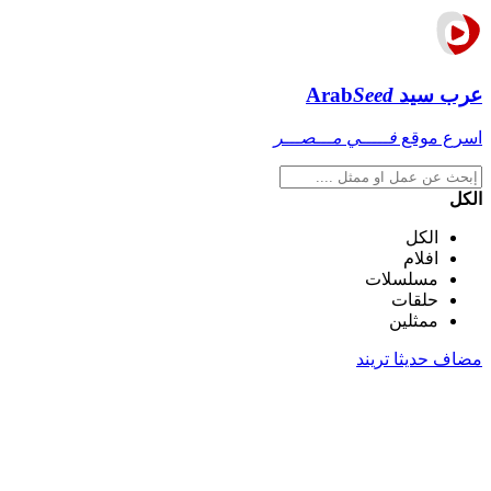
عرب سيد
Seed
Arab
اسرع موقع
فـــــي مـــصـــر
الكل
الكل
افلام
مسلسلات
حلقات
ممثلين
مضاف حديثا
تريند