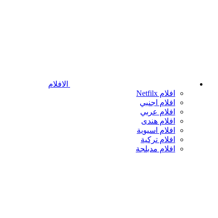
الافلام
افلام Netfilx
افلام اجنبي
افلام عربي
افلام هندى
افلام اسيوية
افلام تركية
افلام مدبلجة