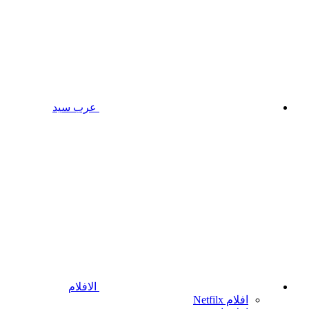
عرب سيد
الافلام
افلام Netfilx