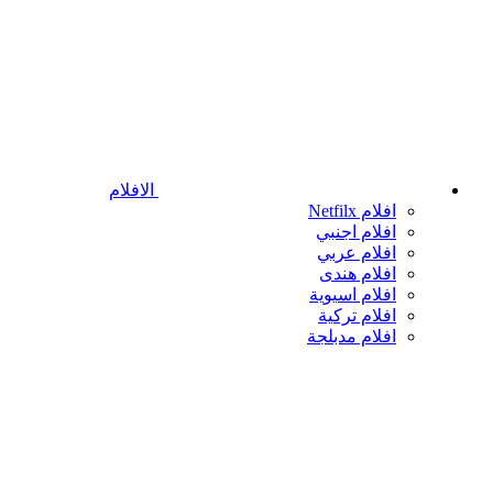
الافلام
افلام Netfilx
افلام اجنبي
افلام عربي
افلام هندى
افلام اسيوية
افلام تركية
افلام مدبلجة