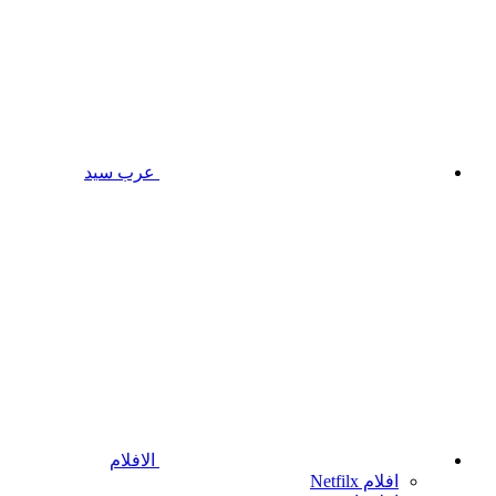
عرب سيد
الافلام
افلام Netfilx