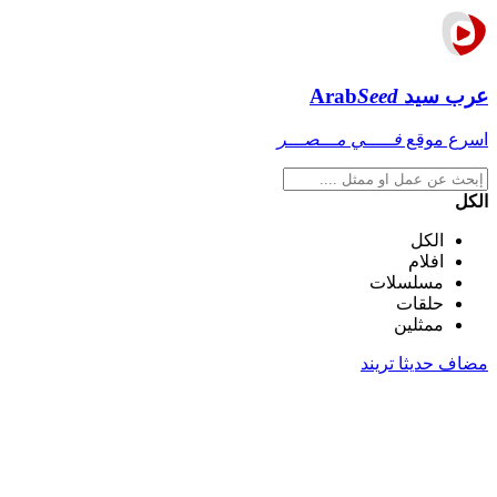
عرب سيد
Seed
Arab
اسرع موقع
فـــــي مـــصـــر
الكل
الكل
افلام
مسلسلات
حلقات
ممثلين
مضاف حديثا
تريند