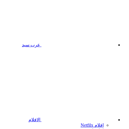
عرب سيد
الافلام
افلام Netfilx