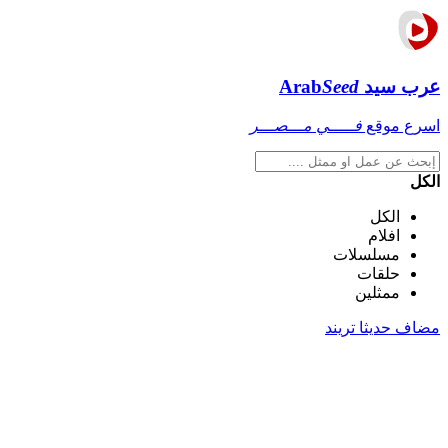
عرب سيد
Seed
Arab
اسرع موقع
فـــــي مـــصـــر
الكل
الكل
افلام
مسلسلات
حلقات
ممثلين
مضاف حديثا
تريند