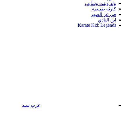
ولد وبنت وشايب
كارثة طبيعية
في عز الضهر
ابن النادي
Karate Kid: Legends
عرب سيد