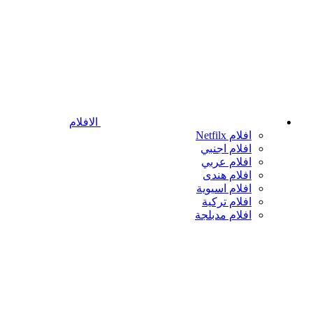
الافلام
افلام Netfilx
افلام اجنبي
افلام عربي
افلام هندى
افلام اسيوية
افلام تركية
افلام مدبلجة