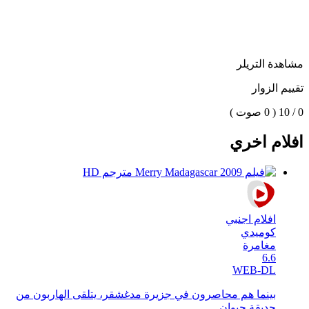
مشاهدة التريلر
تقييم الزوار
0 / 10
( 0 صوت )
افلام اخري
افلام اجنبي
كوميدي
مغامرة
6.6
WEB-DL
بينما هم محاصرون في جزيرة مدغشقر، يتلقى الهاربون من
حديقة حيوان ...