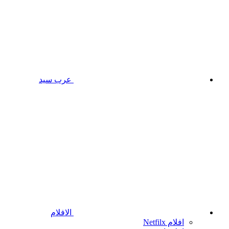
عرب سيد
الافلام
افلام Netfilx