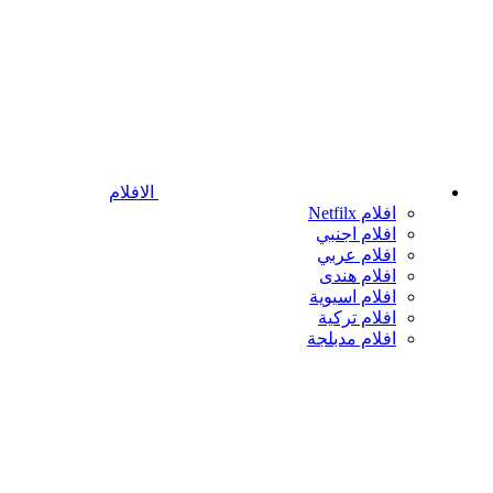
الافلام
افلام Netfilx
افلام اجنبي
افلام عربي
افلام هندى
افلام اسيوية
افلام تركية
افلام مدبلجة