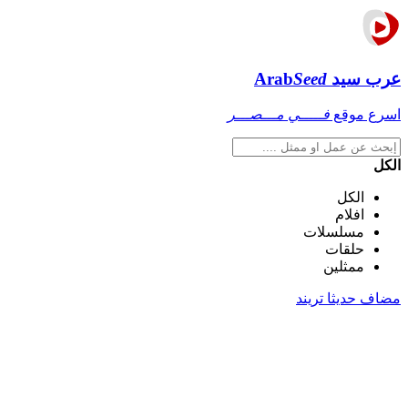
عرب سيد
Seed
Arab
اسرع موقع
فـــــي مـــصـــر
الكل
الكل
افلام
مسلسلات
حلقات
ممثلين
مضاف حديثا
تريند