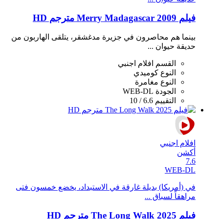
فيلم Merry Madagascar 2009 مترجم HD
بينما هم محاصرون في جزيرة مدغشقر، يتلقى الهاربون من
حديقة حيوان ...
القسم
افلام اجنبي
النوع
كوميدي
النوع
مغامرة
الجودة
WEB-DL
التقييم
6.6 / 10
افلام اجنبي
أكشن
7.6
WEB-DL
في (أمريكا) بديلة غارقة في الاستبداد، يخضع خمسون فتى
مراهقاً لسباق ...
فيلم The Long Walk 2025 مترجم HD