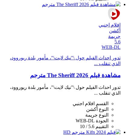
افلام اجنبي
أكشن
جريمة
5.6
WEB-DL
تدور احداث الفيلم حول \"نيك لايت\"، مأمور بلدة ريوروود،
الذي تنقلب ...
مشاهدة فيلم The Sheriff 2026 مترجم
تدور احداث الفيلم حول \"نيك لايت\"، مأمور بلدة ريوروود،
الذي تنقلب ...
القسم
افلام اجنبي
النوع
أكشن
النوع
جريمة
الجودة
WEB-DL
التقييم
5.6 / 10