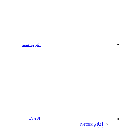
عرب سيد
الافلام
افلام Netfilx