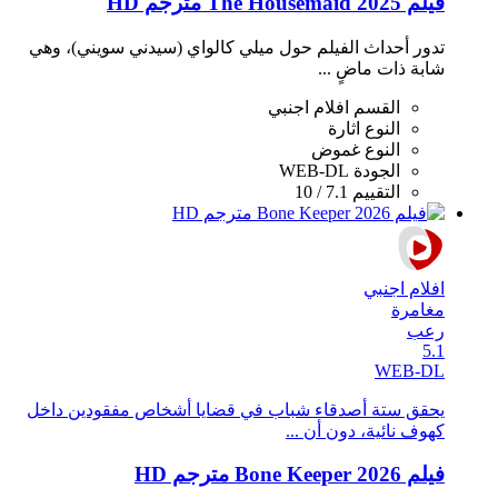
فيلم The Housemaid 2025 مترجم HD
تدور أحداث الفيلم حول ميلي كالواي (سيدني سويني)، وهي
شابة ذات ماضٍ ...
القسم
افلام اجنبي
النوع
اثارة
النوع
غموض
الجودة
WEB-DL
التقييم
7.1 / 10
افلام اجنبي
مغامرة
رعب
5.1
WEB-DL
يحقق ستة أصدقاء شباب في قضايا أشخاص مفقودين داخل
كهوف نائية، دون أن ...
فيلم Bone Keeper 2026 مترجم HD