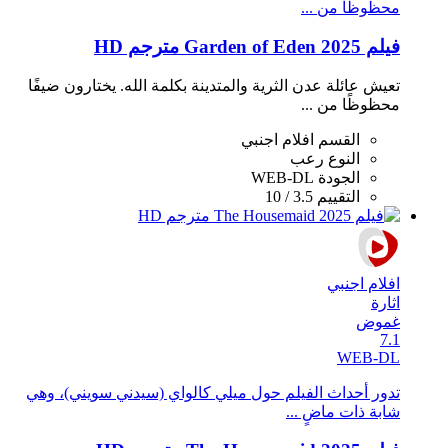
محظوظًا من ...
فيلم Garden of Eden 2025 مترجم HD
تعيش عائلة عدن الثرية والمتدينة بكلمة الله. يختارون ضيفًا
محظوظًا من ...
القسم
افلام اجنبي
النوع
رعب
الجودة
WEB-DL
التقييم
3.5 / 10
افلام اجنبي
اثارة
غموض
7.1
WEB-DL
تدور أحداث الفيلم حول ميلي كالواي (سيدني سويني)، وهي
شابة ذات ماضٍ ...