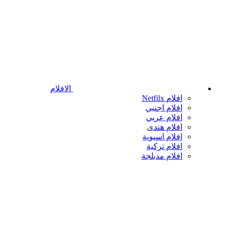
الافلام
افلام Netfilx
افلام اجنبي
افلام عربي
افلام هندى
افلام اسيوية
افلام تركية
افلام مدبلجة