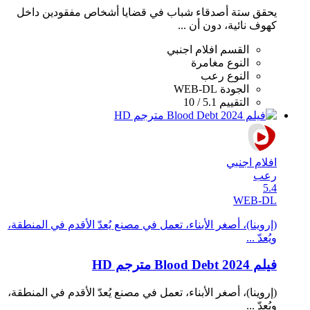
يحقق ستة أصدقاء شباب في قضايا أشخاص مفقودين داخل
كهوف نائية، دون أن ...
القسم
افلام اجنبي
النوع
مغامرة
النوع
رعب
الجودة
WEB-DL
التقييم
5.1 / 10
افلام اجنبي
رعب
5.4
WEB-DL
(إروينا)، أصغر الأبناء، تعمل في مصنع يُعدّ الأقدم في المنطقة،
ويُعدّ ...
فيلم Blood Debt 2024 مترجم HD
(إروينا)، أصغر الأبناء، تعمل في مصنع يُعدّ الأقدم في المنطقة،
ويُعدّ ...