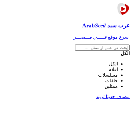
عرب سيد
Seed
Arab
اسرع موقع
فـــــي مـــصـــر
الكل
الكل
افلام
مسلسلات
حلقات
ممثلين
مضاف حديثا
تريند