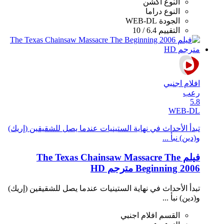
النوع
أكشن
النوع
دراما
الجودة
WEB-DL
التقييم
6.4 / 10
افلام اجنبي
رعب
5.8
WEB-DL
تبدأ الأحداث في نهاية الستينيات عندما يصل للشقيقين (إريك)
و(دين) نبأ ...
فيلم The Texas Chainsaw Massacre The
Beginning 2006 مترجم HD
تبدأ الأحداث في نهاية الستينيات عندما يصل للشقيقين (إريك)
و(دين) نبأ ...
القسم
افلام اجنبي