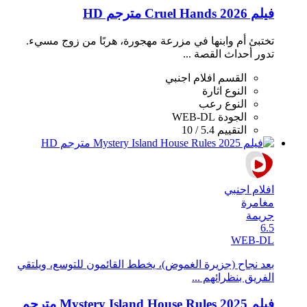
فيلم Cruel Hands 2026 مترجم HD
تختبئ أم وابنها في مزرعة مهجورة، هربًا من زوج مسيء.
تدور أحداث القصة ...
القسم
افلام اجنبي
النوع
اثارة
النوع
رعب
الجودة
WEB-DL
التقييم
5.4 / 10
افلام اجنبي
مغامرة
جريمة
6.5
WEB-DL
بعد نجاح (جزيرة الغموض)، يخطط القائمون للتوسع، ويلتقي
الفريق بنظرائهم ...
فيلم Mystery Island House Rules 2025 مترجم