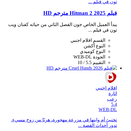
تون في فيلم ...
فيلم Hitman 2 2025 مترجم HD
يبدأ العميل الخاص جون الفصل الثاني من حياته كفنان ويب
تون في فيلم ...
القسم
افلام اجنبي
النوع
أكشن
النوع
كوميدي
الجودة
WEB-DL
التقييم
5.5 / 10
افلام اجنبي
اثارة
رعب
5.4
WEB-DL
تختبئ أم وابنها في مزرعة مهجورة، هربًا من زوج مسيء.
تدور أحداث القصة ...