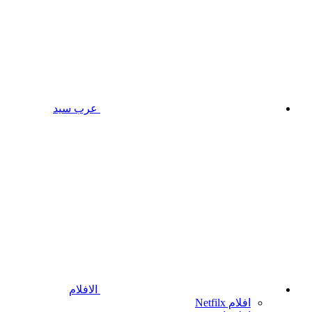
عرب سيد
الافلام
افلام Netfilx