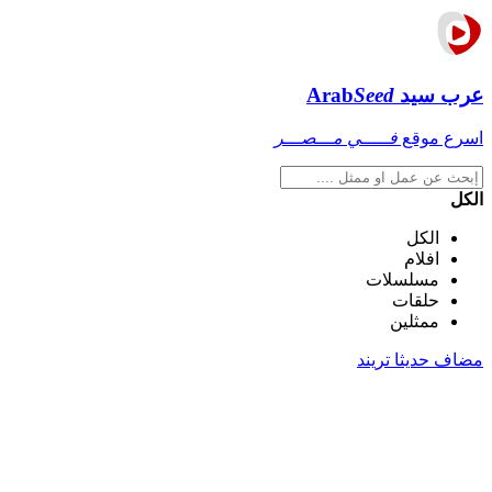
عرب سيد
Seed
Arab
اسرع موقع
فـــــي مـــصـــر
الكل
الكل
افلام
مسلسلات
حلقات
ممثلين
مضاف حديثا
تريند