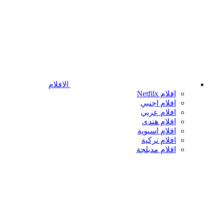
الافلام
افلام Netfilx
افلام اجنبي
افلام عربي
افلام هندى
افلام اسيوية
افلام تركية
افلام مدبلجة