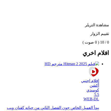
مشاهدة التريلر
تقييم الزوار
0 / 10
( 0 صوت )
افلام اخري
افلام اجنبي
أكشن
كوميدي
5.5
WEB-DL
يبدأ العميل الخاص جون الفصل الثاني من حياته كفنان ويب