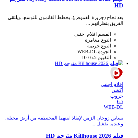
HD
بعد نجاح (جزيرة الغموض)، يخطط القائمون للتوسع، ويلتقي
الفريق بنظرائهم ...
القسم
افلام اجنبي
النوع
مغامرة
النوع
جريمة
الجودة
WEB-DL
التقييم
6.5 / 10
افلام اجنبي
أكشن
حروب
6.5
WEB-DL
يسابق زوجان الزمن لإنقاذ ابنتهما المختطفة من أرض محتلة.
وعندما تفشل ...
فيلم Killhouse 2026 مترجم HD