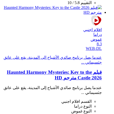
التقييم
5.8 / 10
افلام اجنبي
دراما
غموض
8.3
WEB-DL
عندما يصل برنامج صائدي الأشباح إلى المدينة، يقع على عاتق
جثسيماني ...
فيلم Haunted Harmony Mysteries: Key to the
Castle 2026 مترجم HD
عندما يصل برنامج صائدي الأشباح إلى المدينة، يقع على عاتق
جثسيماني ...
القسم
افلام اجنبي
النوع
دراما
النوع
غموض