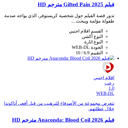
فيلم Gifted Pain 2025 مترجم HD
تدور قصة الفيلم حول شخصية كريستوفر، الذي يواجه صدمة
طفولة مؤلمة ويبحث ...
القسم
افلام اجنبي
النوع
أكشن
النوع
اثارة
الجودة
WEB-DL
التقييم
6.9 / 10
افلام اجنبي
رعب
1.0
WEB-DL
تتعرض مجموعة من الأصدقاء للترهيب من قبل أفعى أناكوندا
خلال عطلتهم.
فيلم Anaconda: Blood Coil 2026 مترجم HD