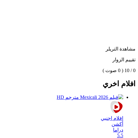
مشاهدة التريلر
تقييم الزوار
0 / 10
( 0 صوت )
افلام اخري
افلام اجنبي
أكشن
دراما
5.5