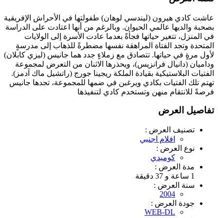
عاشت كادي هيرون (ليندسي لوهان) طفولتها في الأحراش الإفريقية
بصحبة والديها عالمي الحيوان. وبالرغم من أنها اعتادت على الدراسة
في المنزل، تتغير حياتها فجأةً بعدما عادت الأسرة إلى الولايات
المتحدة وتجد الفتاة المراهقة نفسها مضطرةً للذهاب إلى مدرسةٍ
لأول مرةٍ في حياتها. تتصادق مع زملاءٍ جدد هما جانيس (ليزي كابلان)
وداميان (دانيال فرانزيس)، ويحذرها الاثنان من التعرض لمجموعة
الفتيات البلاستيكية بقيادة الملكة ريجينا جورج (راتشيل ماك آدمز).
تهتم تلك الفتيات بكادي ويرغبن في ضمها للمجموعة، تجدها جانيس
فرصةً للانتقام منهن وتستخدم كادي لتنفيذها
تفاصيل العرض
تصنيف العرض :
افلام اجنبي
نوع العرض :
كوميدي
مدة العرض :
1 ساعة و 37 دقيقة
سنة العرض :
2004
جودة العرض :
WEB-DL