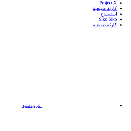
Project X
كارثة طبيعية
استنساخ
Siko Siko
كارثة طبيعية
عرب سيد