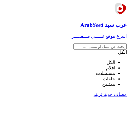
عرب سيد
Seed
Arab
اسرع موقع
فـــــي مـــصـــر
الكل
الكل
افلام
مسلسلات
حلقات
ممثلين
مضاف حديثا
تريند