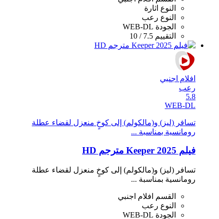
النوع
اثارة
النوع
رعب
الجودة
WEB-DL
التقييم
7.5 / 10
افلام اجنبي
رعب
5.8
WEB-DL
تسافر (ليز) و(مالكولم) إلى كوخٍ منعزل لقضاء عطلة
رومانسية بمناسبة ...
فيلم Keeper 2025 مترجم HD
تسافر (ليز) و(مالكولم) إلى كوخٍ منعزل لقضاء عطلة
رومانسية بمناسبة ...
القسم
افلام اجنبي
النوع
رعب
الجودة
WEB-DL