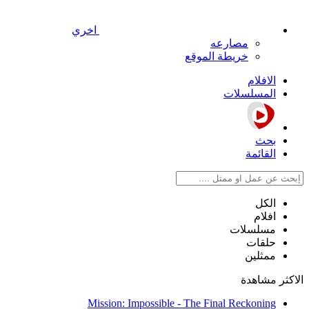
اخري
مصارعه
خريطة الموقع
الافلام
المسلسلات
بحث
القائمة
الكل
افلام
مسلسلات
حلقات
ممثلين
الاكثر مشاهدة
Mission: Impossible - The Final Reckoning