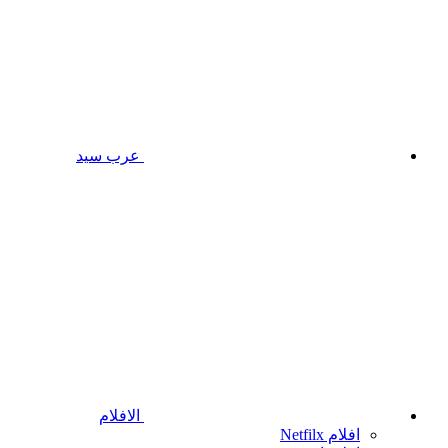
عرب سيد
الافلام
افلام Netfilx