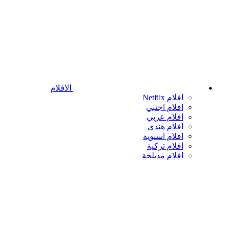
الافلام
افلام Netfilx
افلام اجنبي
افلام عربي
افلام هندى
افلام اسيوية
افلام تركية
افلام مدبلجة