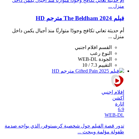
أم حديثة تعاني تكافح وجودًا متوارثًا منذ أجيال يكمن داخل
منزل ...
فيلم The Beldham 2024 مترجم HD
أم حديثة تعاني تكافح وجودًا متوارثًا منذ أجيال يكمن داخل
منزل ...
القسم
افلام اجنبي
النوع
رعب
الجودة
WEB-DL
التقييم
7.3 / 10
افلام اجنبي
أكشن
اثارة
6.9
WEB-DL
تدور قصة الفيلم حول شخصية كريستوفر، الذي يواجه صدمة
طفولة مؤلمة ويبحث ...