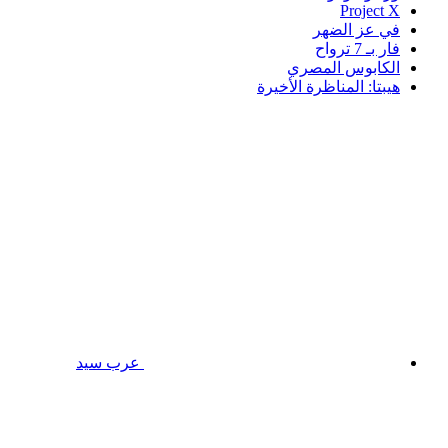
Project X
في عز الضهر
فار بـ 7 ترواح
الكابوس المصري
هيبتا: المناظرة الأخيرة
عرب سيد