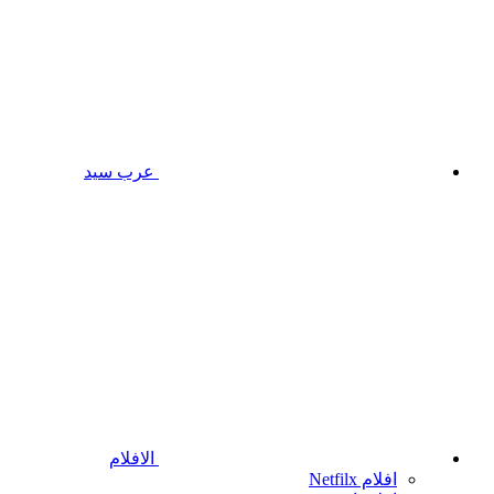
عرب سيد
الافلام
افلام Netfilx