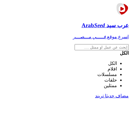
عرب سيد
Seed
Arab
اسرع موقع
فـــــي مـــصـــر
الكل
الكل
افلام
مسلسلات
حلقات
ممثلين
مضاف حديثا
تريند