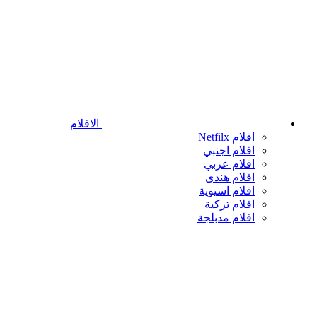
الافلام
افلام Netfilx
افلام اجنبي
افلام عربي
افلام هندى
افلام اسيوية
افلام تركية
افلام مدبلجة