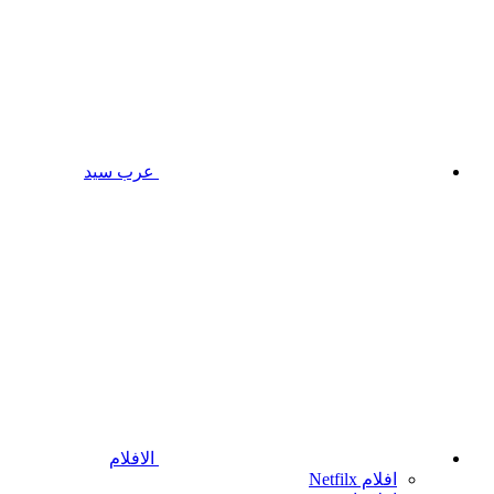
عرب سيد
الافلام
افلام Netfilx