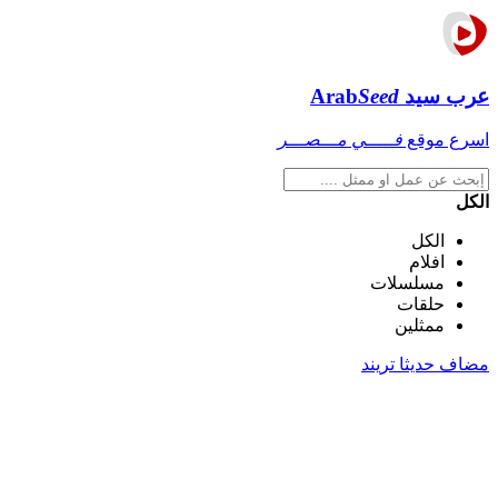
عرب سيد
Seed
Arab
اسرع موقع
فـــــي مـــصـــر
الكل
الكل
افلام
مسلسلات
حلقات
ممثلين
مضاف حديثا
تريند