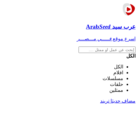
عرب سيد
Seed
Arab
اسرع موقع
فـــــي مـــصـــر
الكل
الكل
افلام
مسلسلات
حلقات
ممثلين
مضاف حديثا
تريند