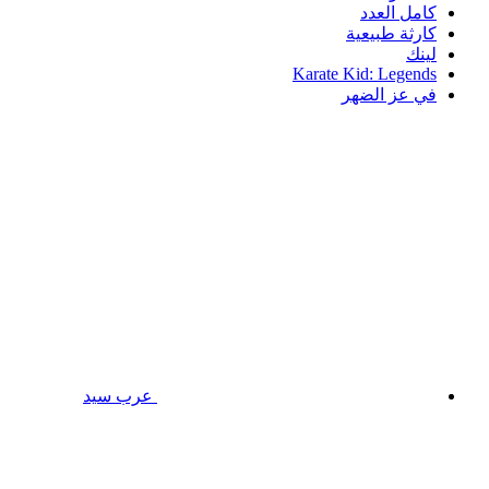
كامل العدد
كارثة طبيعية
لينك
Karate Kid: Legends
في عز الضهر
عرب سيد