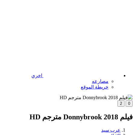
اخري
مصارعه
خريطة الموقع
2
0
فيلم Donnybrook 2018 مترجم HD
عرب سيد