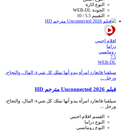
النوع
اثارة
الجودة
WEB-DL
التقييم
5.5 / 10
افلام اجنبي
دراما
رومانسي
7.5
WEB-DL
سيلفيا فانغارد امرأة يبدو أنها تملك كل شيء: المال، والنجاح،
ورجل ...
فيلم Unconnected 2026 مترجم HD
سيلفيا فانغارد امرأة يبدو أنها تملك كل شيء: المال، والنجاح،
ورجل ...
القسم
افلام اجنبي
النوع
دراما
النوع
رومانسي