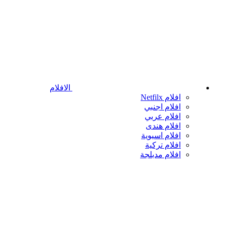
الافلام
افلام Netfilx
افلام اجنبي
افلام عربي
افلام هندى
افلام اسيوية
افلام تركية
افلام مدبلجة