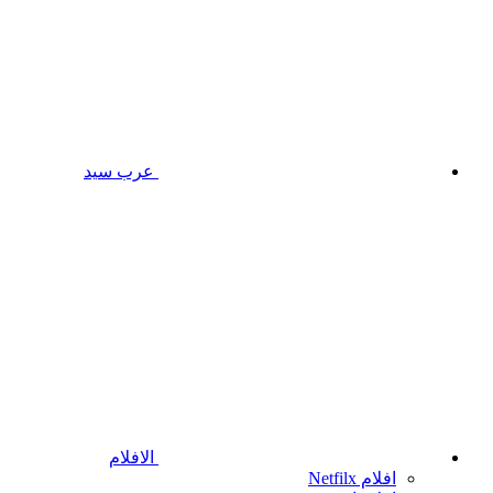
عرب سيد
الافلام
افلام Netfilx