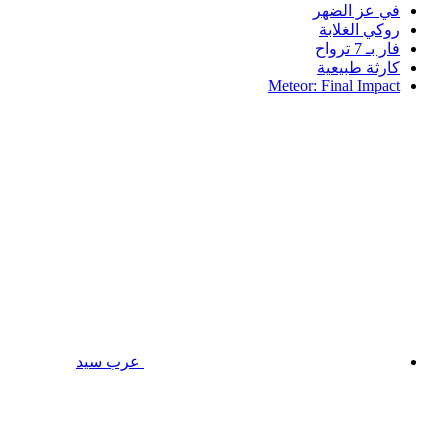
في عز الضهر
روكي الغلابة
فار بـ 7 ترواح
كارثة طبيعية
Meteor: Final Impact
عرب سيد