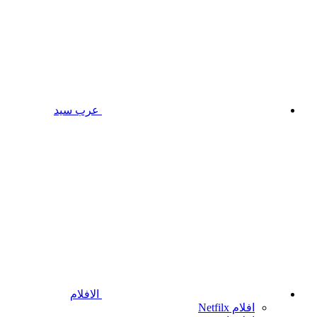
عرب سيد
الافلام
افلام Netfilx