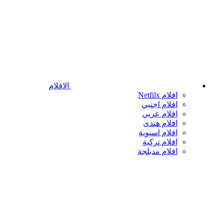
الافلام
افلام Netfilx
افلام اجنبي
افلام عربي
افلام هندى
افلام اسيوية
افلام تركية
افلام مدبلجة