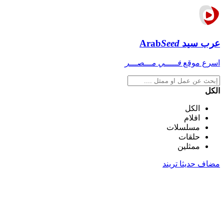
عرب سيد
Seed
Arab
اسرع موقع
فـــــي مـــصـــر
الكل
الكل
افلام
مسلسلات
حلقات
ممثلين
مضاف حديثا
تريند