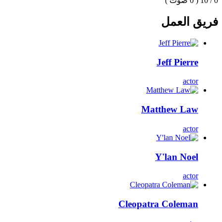
0 / 10
( 0 صوت )
فريق العمل
Jeff Pierre
actor
Matthew Law
actor
Y'lan Noel
actor
Cleopatra Coleman