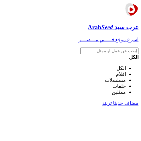
عرب سيد
Seed
Arab
اسرع موقع
فـــــي مـــصـــر
الكل
الكل
افلام
مسلسلات
حلقات
ممثلين
مضاف حديثا
تريند