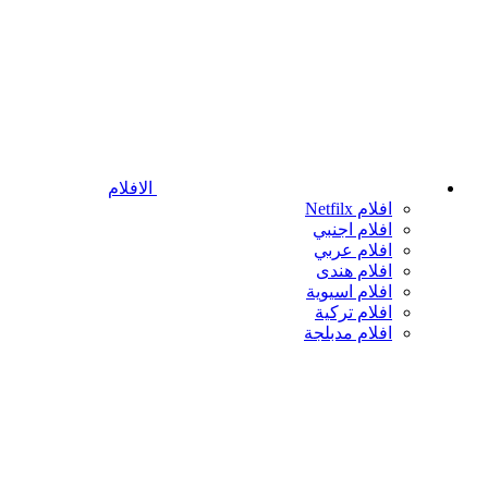
الافلام
افلام Netfilx
افلام اجنبي
افلام عربي
افلام هندى
افلام اسيوية
افلام تركية
افلام مدبلجة