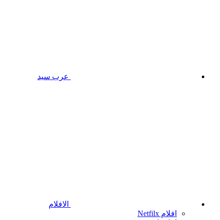
عرب سيد
الافلام
افلام Netfilx