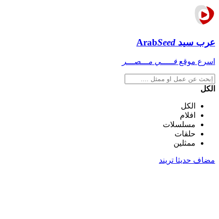
عرب سيد
Seed
Arab
اسرع موقع
فـــــي مـــصـــر
الكل
الكل
افلام
مسلسلات
حلقات
ممثلين
مضاف حديثا
تريند