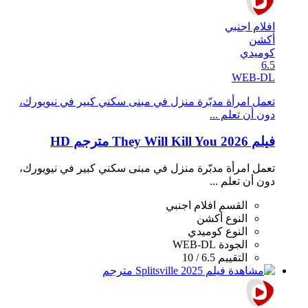
افلام اجنبي
أكشن
كوميدي
6.5
WEB-DL
تعمل امرأة مدبّرة منزل في مبنى سكني كبير في نيويورك،
دون أن تعلم ...
فيلم They Will Kill You 2026 مترجم HD
تعمل امرأة مدبّرة منزل في مبنى سكني كبير في نيويورك،
دون أن تعلم ...
القسم
افلام اجنبي
النوع
أكشن
النوع
كوميدي
الجودة
WEB-DL
التقييم
6.5 / 10