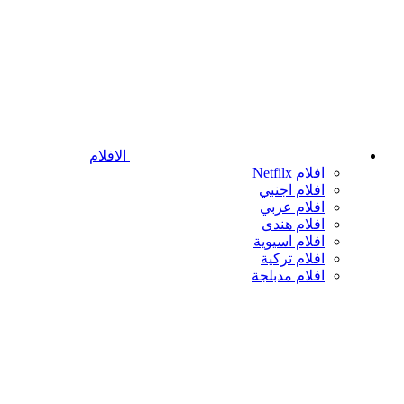
الافلام
افلام Netfilx
افلام اجنبي
افلام عربي
افلام هندى
افلام اسيوية
افلام تركية
افلام مدبلجة