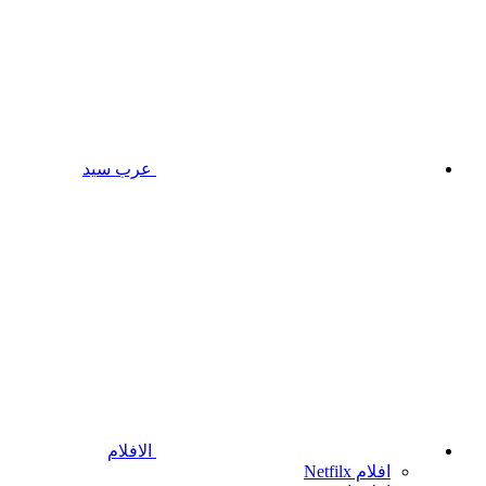
عرب سيد
الافلام
افلام Netfilx