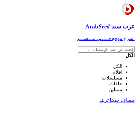
عرب سيد
Seed
Arab
اسرع موقع
فـــــي مـــصـــر
الكل
الكل
افلام
مسلسلات
حلقات
ممثلين
مضاف حديثا
تريند