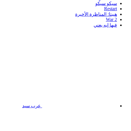
سيكو سيكو
Restart
هيبتا: المناظرة الأخيرة
War 2
فيها إيه يعني
عرب سيد