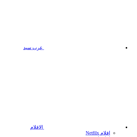
عرب سيد
الافلام
افلام Netfilx