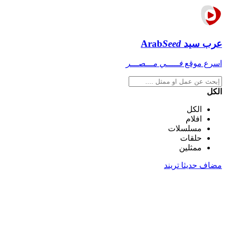
عرب سيد
Seed
Arab
اسرع موقع
فـــــي مـــصـــر
الكل
الكل
افلام
مسلسلات
حلقات
ممثلين
مضاف حديثا
تريند