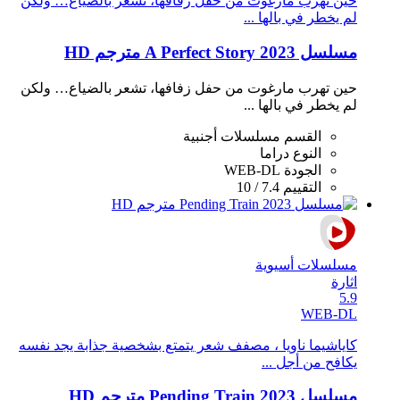
حين تهرب مارغوت من حفل زفافها، تشعر بالضياع… ولكن
لم يخطر في بالها ...
مسلسل A Perfect Story 2023 مترجم HD
حين تهرب مارغوت من حفل زفافها، تشعر بالضياع… ولكن
لم يخطر في بالها ...
القسم
مسلسلات أجنبية
النوع
دراما
الجودة
WEB-DL
التقييم
7.4 / 10
مسلسلات أسيوية
اثارة
5.9
WEB-DL
كاياشيما ناويا ، مصفف شعر يتمتع بشخصية جذابة يجد نفسه
يكافح من أجل ...
مسلسل Pending Train 2023 مترجم HD