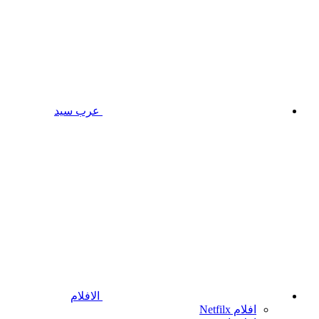
عرب سيد
الافلام
افلام Netfilx