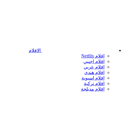
الافلام
افلام Netfilx
افلام اجنبي
افلام عربي
افلام هندى
افلام اسيوية
افلام تركية
افلام مدبلجة