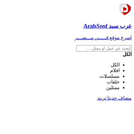
عرب سيد
Seed
Arab
اسرع موقع
فـــــي مـــصـــر
الكل
الكل
افلام
مسلسلات
حلقات
ممثلين
مضاف حديثا
تريند