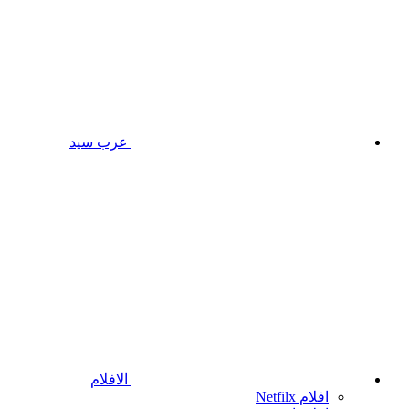
عرب سيد
الافلام
افلام Netfilx