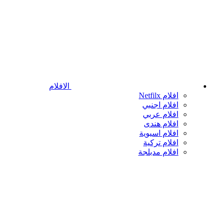
الافلام
افلام Netfilx
افلام اجنبي
افلام عربي
افلام هندى
افلام اسيوية
افلام تركية
افلام مدبلجة