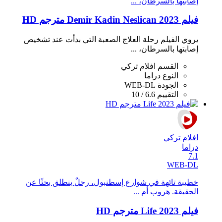
إصابتها بالسرطان، ...
فيلم Demir Kadin Neslican 2023 مترجم HD
يروي الفيلم رحلة العلاج الصعبة التي بدأت عند تشخيص
إصابتها بالسرطان، ...
القسم
افلام تركي
النوع
دراما
الجودة
WEB-DL
التقييم
6.6 / 10
افلام تركي
دراما
7.1
WEB-DL
خطيبة تائهة في شوارع إسطنبول، رجلٌ ينطلق بحثًا عن
الحقيقة. هروب أم ...
فيلم Life 2023 مترجم HD