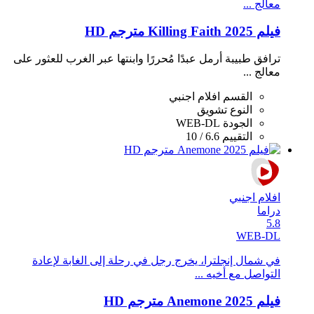
معالج ...
فيلم Killing Faith 2025 مترجم HD
ترافق طبيبة أرمل عبدًا مُحررًا وابنتها عبر الغرب للعثور على
معالج ...
القسم
افلام اجنبي
النوع
تشويق
الجودة
WEB-DL
التقييم
6.6 / 10
افلام اجنبي
دراما
5.8
WEB-DL
في شمال إنجلترا، يخرج رجل في رحلة إلى الغابة لإعادة
التواصل مع أخيه ...
فيلم Anemone 2025 مترجم HD