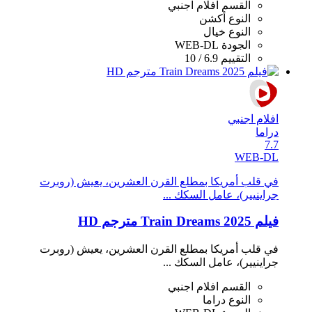
القسم
افلام اجنبي
النوع
أكشن
النوع
خيال
الجودة
WEB-DL
التقييم
6.9 / 10
افلام اجنبي
دراما
7.7
WEB-DL
في قلب أمريكا بمطلع القرن العشرين، يعيش (روبرت
جراينيير)، عامل السكك ...
فيلم Train Dreams 2025 مترجم HD
في قلب أمريكا بمطلع القرن العشرين، يعيش (روبرت
جراينيير)، عامل السكك ...
القسم
افلام اجنبي
النوع
دراما