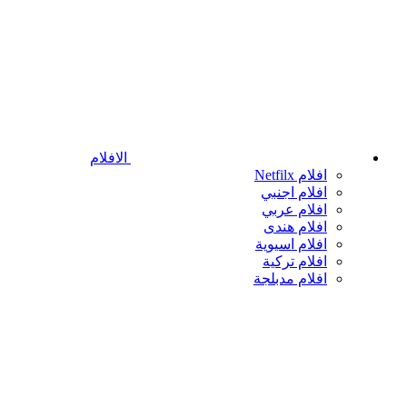
الافلام
افلام Netfilx
افلام اجنبي
افلام عربي
افلام هندى
افلام اسيوية
افلام تركية
افلام مدبلجة