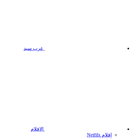
عرب سيد
الافلام
افلام Netfilx