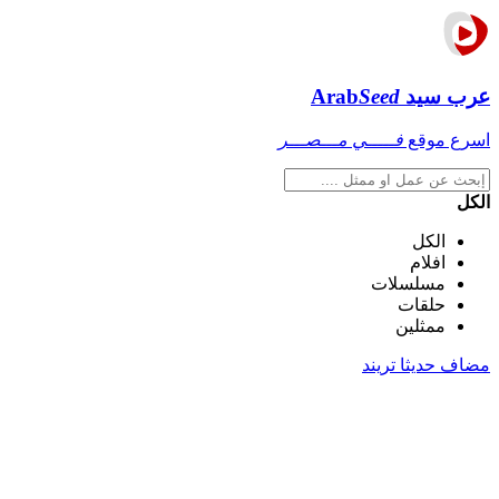
عرب سيد
Seed
Arab
اسرع موقع
فـــــي مـــصـــر
الكل
الكل
افلام
مسلسلات
حلقات
ممثلين
مضاف حديثا
تريند