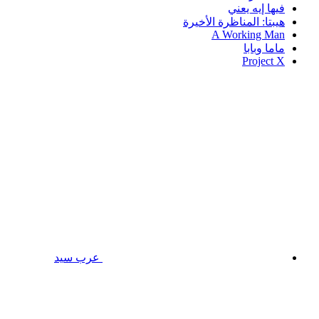
فيها إيه يعني
هيبتا: المناظرة الأخيرة
A Working Man
ماما وبابا
Project X
عرب سيد