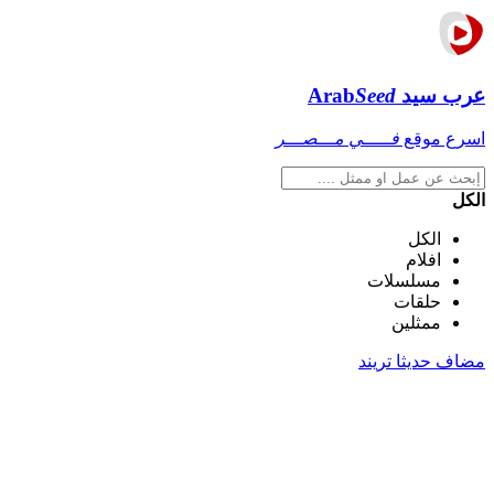
عرب سيد
Seed
Arab
اسرع موقع
فـــــي مـــصـــر
الكل
الكل
افلام
مسلسلات
حلقات
ممثلين
مضاف حديثا
تريند