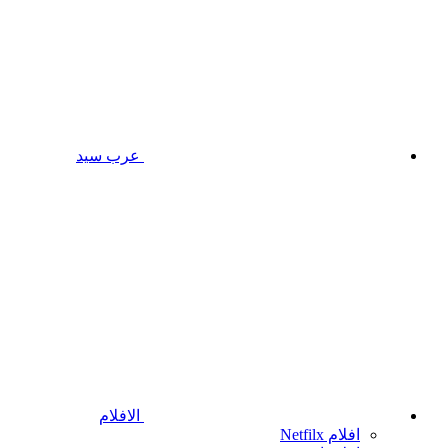
عرب سيد
الافلام
افلام Netfilx