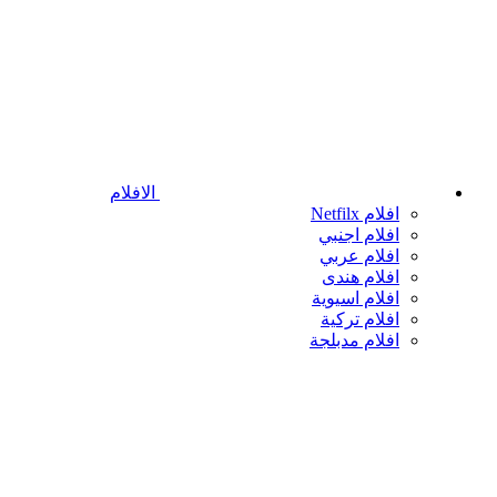
الافلام
افلام Netfilx
افلام اجنبي
افلام عربي
افلام هندى
افلام اسيوية
افلام تركية
افلام مدبلجة