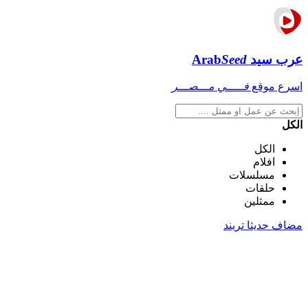
عرب سيد
Seed
Arab
اسرع موقع
فـــــي مـــصـــر
الكل
الكل
افلام
مسلسلات
حلقات
ممثلين
مضاف حديثا
تريند