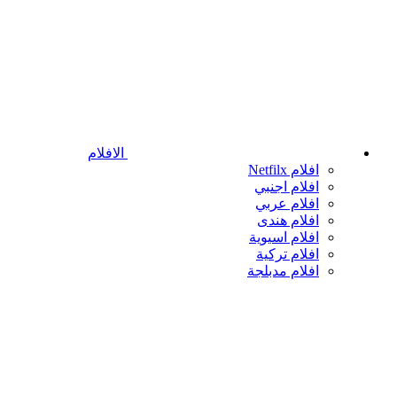
الافلام
افلام Netfilx
افلام اجنبي
افلام عربي
افلام هندى
افلام اسيوية
افلام تركية
افلام مدبلجة