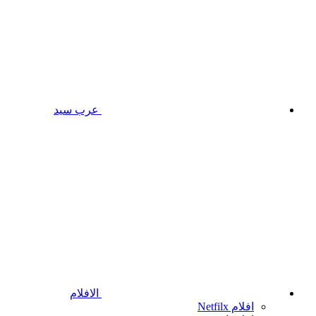
عرب سيد
الافلام
افلام Netfilx