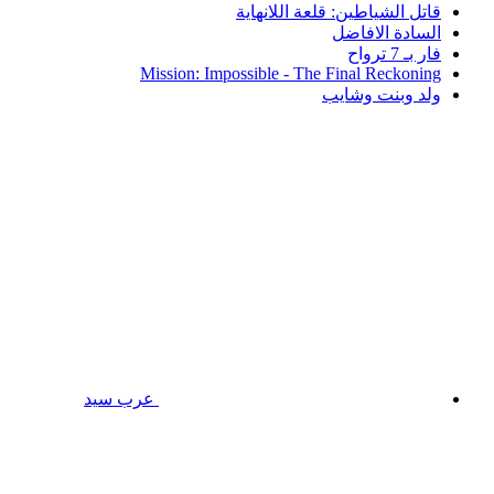
قاتل الشياطين: قلعة اللانهاية
السادة الافاضل
فار بـ 7 ترواح
Mission: Impossible - The Final Reckoning
ولد وبنت وشايب
عرب سيد