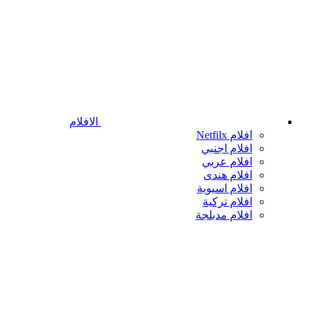
الافلام
افلام Netfilx
افلام اجنبي
افلام عربي
افلام هندى
افلام اسيوية
افلام تركية
افلام مدبلجة