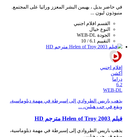
في حاضر بديل ، يهيمن البشر المعزز وراثيا على المجتمع.
منبوذون ليون ...
القسم
افلام اجنبي
النوع
خيال
الجودة
WEB-DL
التقييم
6.1 / 10
افلام اجنبي
أكشن
دراما
6.2
WEB-DL
يذهب باريس الطروادي إلى إسبرطة في مهمة دبلوماسية،
ويقع في حب هيلين، ...
فيلم Helen of Troy 2003 مترجم HD
يذهب باريس الطروادي إلى إسبرطة في مهمة دبلوماسية،
ويقع في حب هيلين، ...