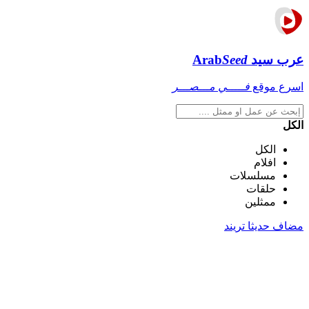
عرب سيد
Seed
Arab
اسرع موقع
فـــــي مـــصـــر
الكل
الكل
افلام
مسلسلات
حلقات
ممثلين
مضاف حديثا
تريند