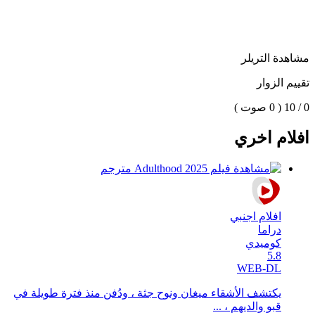
مشاهدة التريلر
تقييم الزوار
0 / 10
( 0 صوت )
افلام اخري
افلام اجنبي
دراما
كوميدي
5.8
WEB-DL
يكتشف الأشقاء ميغان ونوح جثة ، ودُفن منذ فترة طويلة في
قبو والديهم ، ...