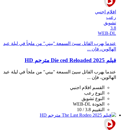
افلام اجنبي
رعب
تشويق
3.8
WEB-DL
عندما يهرب القاتل سيئ السمعة "بيني" من ملجأ في ليلة عيد
الهالوين، فإن ...
فيلم Die ced Reloaded 2025 مترجم HD
عندما يهرب القاتل سيئ السمعة "بيني" من ملجأ في ليلة عيد
الهالوين، فإن ...
القسم
افلام اجنبي
النوع
رعب
النوع
تشويق
الجودة
WEB-DL
التقييم
3.8 / 10