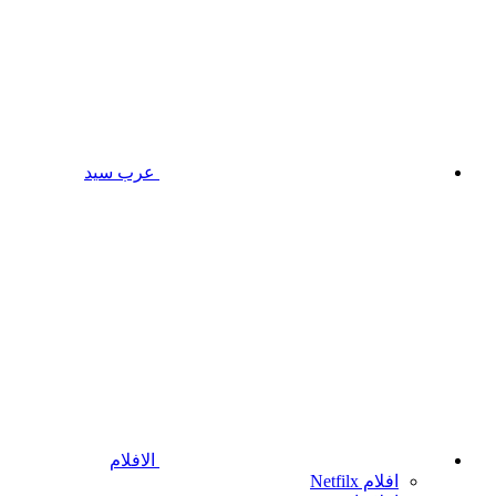
عرب سيد
الافلام
افلام Netfilx