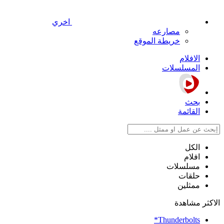
اخري
مصارعه
خريطة الموقع
الافلام
المسلسلات
بحث
القائمة
الكل
افلام
مسلسلات
حلقات
ممثلين
الاكثر مشاهدة
Thunderbolts*